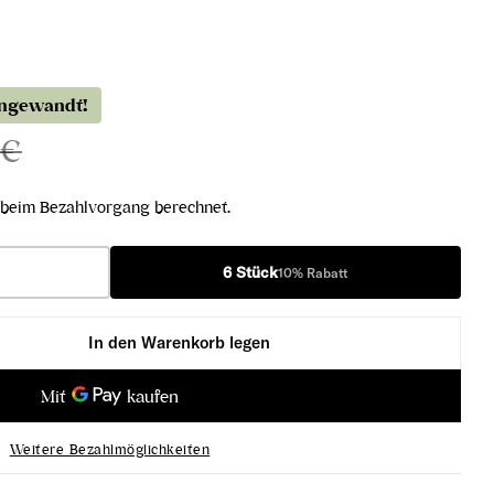
angewandt!
 €
beim Bezahlvorgang berechnet.
6 Stück
10% Rabatt
In den Warenkorb legen
 Belles Vignes AOP 2024 verringern
ncerre Les Belles Vignes AOP 2024 erhöhen
Weitere Bezahlmöglichkeiten