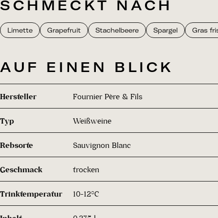
SCHMECKT NACH
Limette
Grapefruit
Stachelbeere
Spargel
Gras fr
AUF EINEN BLICK
Hersteller
Fournier Père & Fils
Typ
Weißweine
Rebsorte
Sauvignon Blanc
Geschmack
trocken
Trinktemperatur
10-12°C
Inhalt
0.375 l