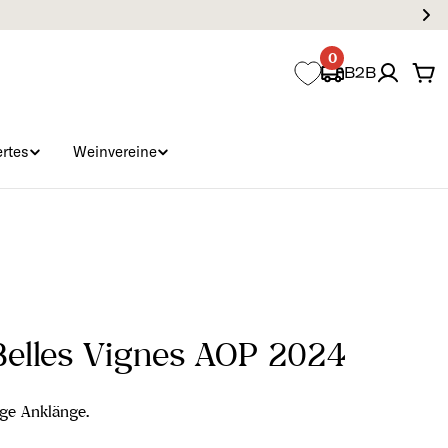
0
B2B
Wa
rtes
Weinvereine
Belles Vignes AOP 2024
ige Anklänge.