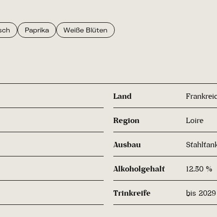
isch
Paprika
Weiße Blüten
Land
Frankrei
Region
Loire
Ausbau
Stahltan
Alkoholgehalt
12.50 %
Trinkreife
bis 2029