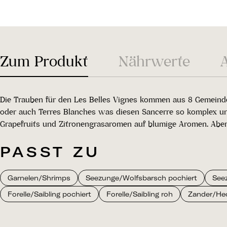
Zum Produkt
Nährwerte
Die Trauben für den Les Belles Vignes kommen aus 8 Gemeinden 
oder auch Terres Blanches was diesen Sancerre so komplex und
Grapefruits und Zitronengrasaromen auf blumige Aromen. Aber a
PASST ZU
Garnelen/Shrimps
Seezunge/Wolfsbarsch pochiert
Seez
Forelle/Saibling pochiert
Forelle/Saibling roh
Zander/Hec