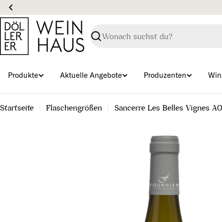
Zum
Inhalt
springen
Suchen
Produkte
Aktuelle Angebote
Produzenten
Win
Startseite
Flaschengrößen
Sancerre Les Belles Vignes A