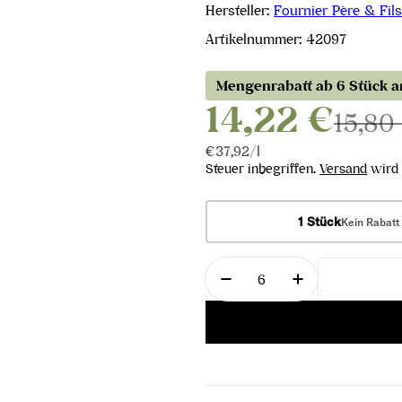
Hersteller:
Fournier Père & Fils
Artikelnummer:
42097
Mengenrabatt ab 6 Stück 
14,22 €
15,80
Stückpreis
pro
€37,92
/
l
Steuer inbegriffen.
Versand
wird 
1 Stück
Kein Rabatt
Menge
Menge für Sancerre Les
Menge für Sa