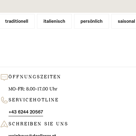
l
u
n
traditionell
italienisch
persönlich
saisonal
g
:
ÖFFNUNGSZEITEN
MO-FR: 8.00-17.00 Uhr
SERVICEHOTLINE
+43 6244 20567
SCHREIBEN SIE UNS
weinhaus@doellerer.at