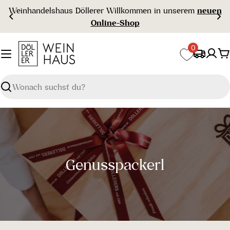
Zum
Weinhandelshaus Döllerer Willkommen in unserem
neuen
Inhalt
Online-Shop
springen
0
W
Suchen
S
Genusspackerl
a
m
m