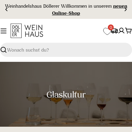
Zum
Weinhandelshaus Döllerer Willkommen in unserem
neuen
Inhalt
Online-Shop
springen
0
W
Suchen
S
Glaskultur
a
m
m