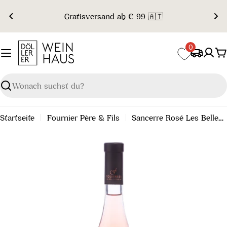
Zum
Gratisversand ab € 99 🇦🇹
Inhalt
springen
0
W
Suchen
Startseite
Fournier Père & Fils
Sancerre Rosé Les Belles Vignes AOP 2024