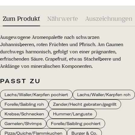
Zum Produkt
Nährwerte
Auszeichnungen
Ausgewogene Aromenpalette nach schwarzen
Johannisbeeren, roten Früchten und Pfirisch. Am Gaumen
durchwegs harmonisch, gefolgt von einer prägnanten,
erfrischenden Säure. Grapefruit, etwas Stachelbeere und
Anklänge von mineralischen Komponenten.
PASST ZU
Lachs/Waller/Karpfen pochiert
Lachs/Waller/Karpfen roh
Forelle/Saibling roh
Zander/Hecht gebraten/gegrillt
Krebse/Schnecken
Hummer/Languste
Garnelen/Shrimps
Forelle/Saibling pochiert
Pizza/Quiche/Flammkuchen
Burger & Co.