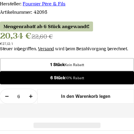
Hersteller:
Fournier Père & Fils
Artikelnummer:
42095
Mengenrabatt ab 6 Stück angewandt!
20,34 €
22,60 €
Stückpreis
pro
€27,12
/
l
Steuer inbegriffen.
Versand
wird beim Bezahlvorgang berechnet.
1 Stück
Kein Rabatt
6 Stück
10% Rabatt
Menge
In den Warenkorb legen
Menge für Sancerre Rosé Les Belles Vignes AOP 2
Menge für Sancerre Rosé Les Belles Vi