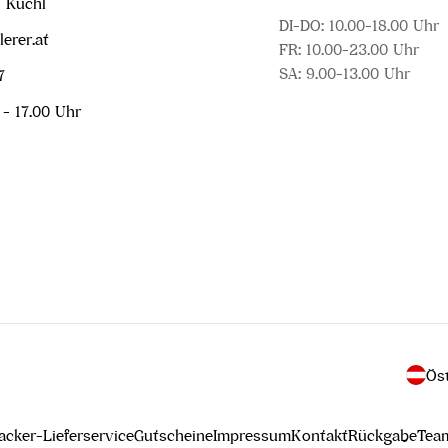
1 Kuchl
DI-DO: 10.00-18.00 Uhr
erer.at
FR: 10.00-23.00 Uhr
SA: 9.00-13.00 Uhr
7
 - 17.00 Uhr
L
a
cker-Lieferservice
Gutscheine
Impressum
Kontakt
Rückgabe
Tea