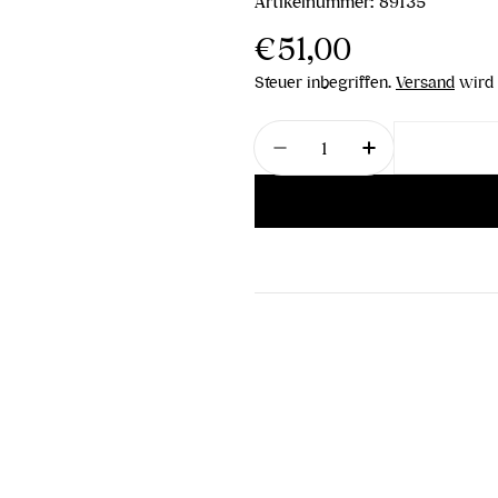
Artikelnummer:
89135
Regulärer
€51,00
Preis
Steuer inbegriffen.
Versand
wird 
Menge
Menge für Döllerer Vin
Menge für Döl