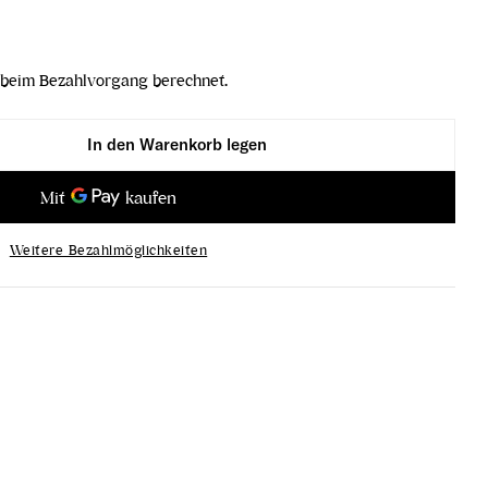
beim Bezahlvorgang berechnet.
In den Warenkorb legen
ophil Standard LIGHT Weinglas 6er Karton verringern
lerer Vinophil Standard LIGHT Weinglas 6er Karton 
Weitere Bezahlmöglichkeiten