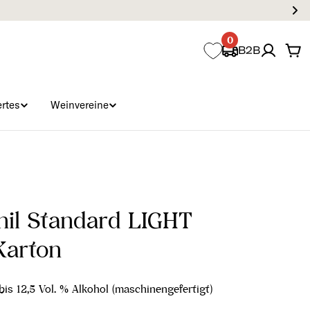
0
B2B
Wa
rtes
Weinvereine
hil Standard LIGHT
Karton
is 12,5 Vol. % Alkohol (maschinengefertigt)