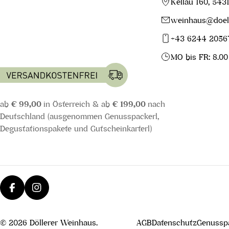
Kellau 160, 543
weinhaus@doell
+43 6244 2056
MO bis FR: 8.00
ab
€ 99,00
in Österreich & ab
€ 199,00
nach
Deutschland (ausgenommen Genusspackerl,
Degustationspakete und Gutscheinkarterl)
Facebook
Instagram
© 2026
Döllerer Weinhaus
.
AGB
Datenschutz
Genusspa