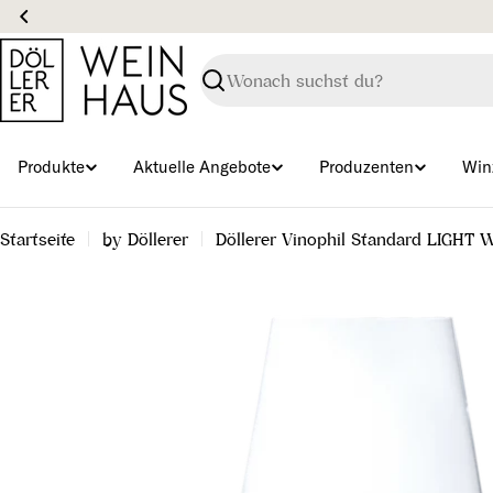
Zum
Inhalt
springen
Suchen
Produkte
Aktuelle Angebote
Produzenten
Win
Startseite
by Döllerer
Döllerer Vinophil Standard LIGHT W