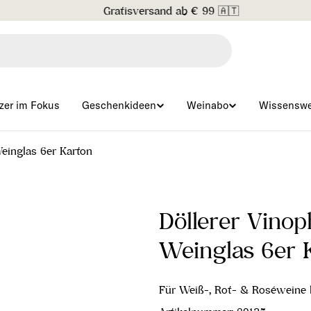
Gratisversand ab € 99 🇦🇹
zer im Fokus
Geschenkideen
Weinabo
Wissenswe
einglas 6er Karton
Döllerer Vinop
Weinglas 6er 
Für Weiß-, Rot- & Roséweine b