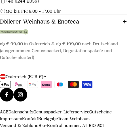
+43 6244 20567
MO bis FR: 8.00 - 17.00 Uhr
Döllerer Weinhaus & Enoteca
ab
€ 99,00
in Österreich & ab
€ 199,00
nach Deutschland
(ausgenommen Genusspackerl, Degustationspakete und
Gutscheinkarterl)
L
Österreich (EUR €)
a
Zahlungsmethoden
n
d
Facebook
Instagram
/
AGB
Datenschutz
Genusspacker-Lieferservice
Gutscheine
R
Impressum
Kontakt
Rückgabe
Team Weinhaus
e
Versand & Zahlung
Bio-Kontrollnummer: AT BIO 501