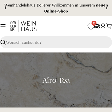
Zum
handelshaus Döllerer Willkommen in unserem
neuen
Inhalt
Online-Shop
springen
0
W
Suchen
S
Afro Tea
a
m
m