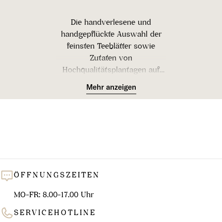
l
u
Die handverlesene und
n
handgepflückte Auswahl der
feinsten Teeblätter sowie
g
Zutaten von
:
Hochqualitätsplantagen auf
verschiedenen Kontinenten
Mehr anzeigen
bilden die Grundlage dessen,
was die besonders intensiven
Aromen zum
außergewöhnlichen
Geschmackserlebnis werden
lassen. Die Vielfalt von AFRO
Tea ist in diesen neun Sorten
ÖFFNUNGSZEITEN
als handgenähte
Baumwollbeutel oder lose in
MO-FR: 8.00-17.00 Uhr
ansprechenden Packungen im
AFRO-Design erhältlich.
SERVICEHOTLINE