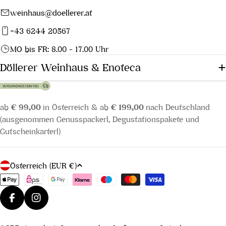
weinhaus@doellerer.at
+43 6244 20567
MO bis FR: 8.00 - 17.00 Uhr
Döllerer Weinhaus & Enoteca
ab
€ 99,00
in Österreich & ab
€ 199,00
nach Deutschland
(ausgenommen Genusspackerl, Degustationspakete und
Gutscheinkarterl)
L
Österreich (EUR €)
a
Zahlungsmethoden
n
d
Facebook
Instagram
/