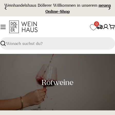
Zum
Weinhandelshaus Döllerer Willkommen in unserem
neuen
Inhalt
Online-Shop
springen
0
W
Suchen
S
Rotweine
a
m
m