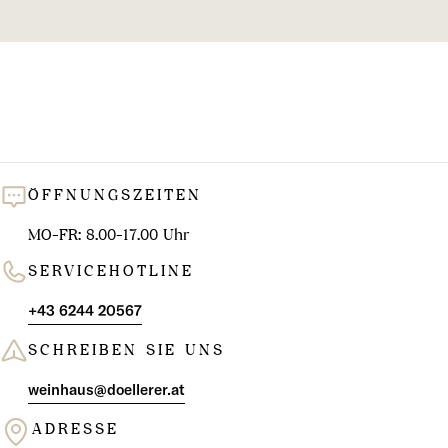
l
u
n
g
:
ÖFFNUNGSZEITEN
MO-FR: 8.00-17.00 Uhr
SERVICEHOTLINE
+43 6244 20567
SCHREIBEN SIE UNS
weinhaus@doellerer.at
ADRESSE