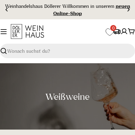
Zum
Weinhandelshaus Döllerer Willkommen in unserem
neuen
Inhalt
Online-Shop
springen
0
W
Suchen
S
Weißweine
a
m
m