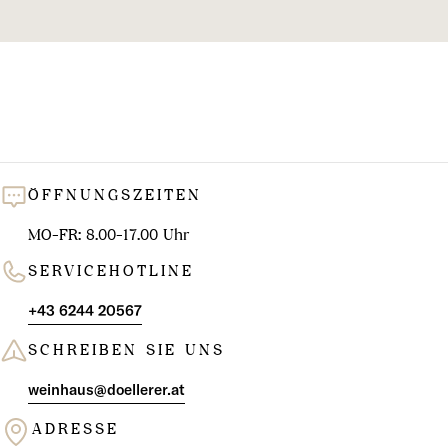
l
u
n
g
:
ÖFFNUNGSZEITEN
MO-FR: 8.00-17.00 Uhr
SERVICEHOTLINE
+43 6244 20567
SCHREIBEN SIE UNS
weinhaus@doellerer.at
ADRESSE