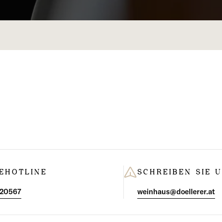
m
l
u
n
g
:
EHOTLINE
SCHREIBEN SIE 
 20567
weinhaus@doellerer.at