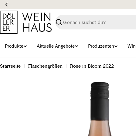
Zum
Wein
Inhalt
springen
Suchen
Produkte
Aktuelle Angebote
Produzenten
Win
Startseite
Flaschengrößen
Rosé in Bloom 2022