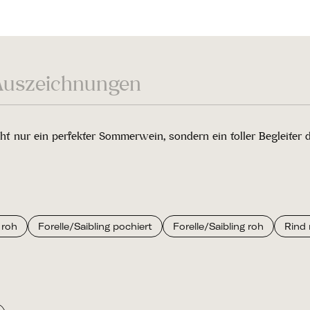
Auszeichnungen
t nur ein perfekter Sommerwein, sondern ein toller Begleiter 
 roh
Forelle/Saibling pochiert
Forelle/Saibling roh
Rind 