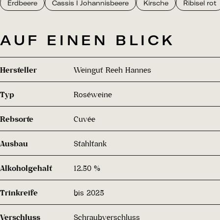
Erdbeere
Cassis I Johannisbeere
Kirsche
Ribisel rot
AUF EINEN BLICK
Hersteller
Weingut Reeh Hannes
Typ
Roséweine
Rebsorte
Cuvée
Ausbau
Stahltank
Alkoholgehalt
12.50 %
Trinkreife
bis 2025
Verschluss
Schraubverschluss