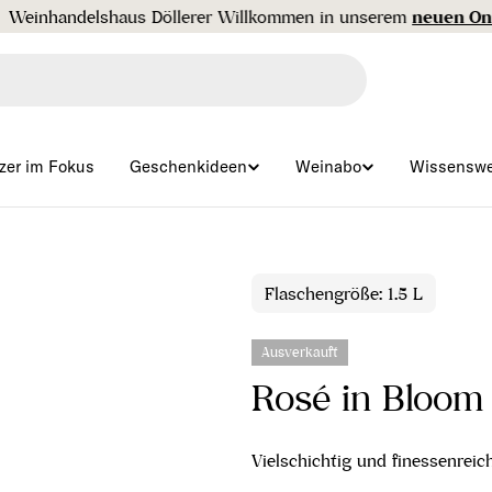
handelshaus Döllerer Willkommen in unserem
neuen Online-
zer im Fokus
Geschenkideen
Weinabo
Wissenswe
Flaschengröße: 1.5 L
Ausverkauft
Rosé in Bloom
Vielschichtig und finessenreich