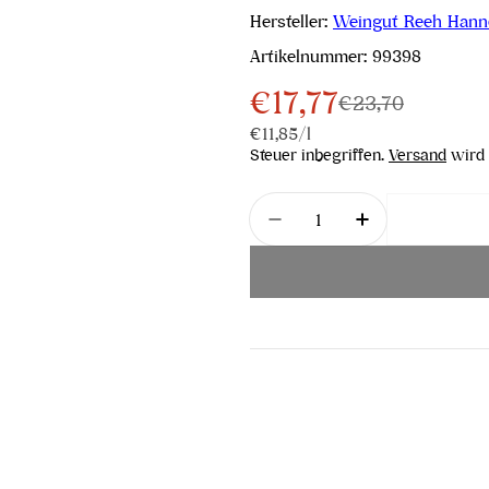
Hersteller:
Weingut Reeh Hann
Artikelnummer:
99398
€17,77
Verkaufspreis
Regulärer
€23,70
Stückpreis
pro
€11,85
/
l
Preis
Steuer inbegriffen.
Versand
wird 
Menge
Menge für Rosé in Bloo
Menge für Ro