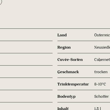
Land
Österrei
Region
Neusiedl
Cuvée-Sorten
Cabernet
Geschmack
trocken
Trinktemperatur
8-10°C
Bodentyp
Schotter
Inhalt
1.5 l