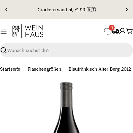
Zum
Gratisversand ab € 99 🇦🇹
Inhalt
springen
0
W
Suchen
Startseite
Flaschengrößen
Blaufränkisch Alter Berg 2012