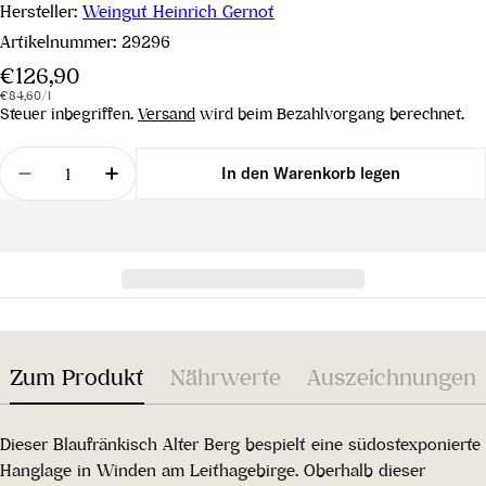
Hersteller:
Weingut Heinrich Gernot
Artikelnummer:
29296
Regulärer
€126,90
Stückpreis
pro
Preis
€84,60
/
l
Steuer inbegriffen.
Versand
wird beim Bezahlvorgang berechnet.
Menge
In den Warenkorb legen
Menge für Blaufränkisch Alter Berg 2012 verringe
Menge für Blaufränkisch Alter Berg 201
Zum Produkt
Nährwerte
Auszeichnungen
Dieser Blaufränkisch Alter Berg bespielt eine südostexponierte
Hanglage in Winden am Leithagebirge. Oberhalb dieser