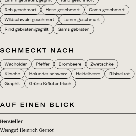
Lamm gebraten/gegrillt
Rind geschmort
Reh geschmort
Hase geschmort
Gams geschmort
Wildschwein geschmort
Lamm geschmort
Rind gebraten/gegrillt
Gams gebraten
SCHMECKT NACH
Wacholder
Pfeffer
Brombeere
Zwetschke
Kirsche
Holunder schwarz
Heidelbeere
Ribisel rot
Graphit
Grüne Kräuter frisch
AUF EINEN BLICK
Hersteller
Weingut Heinrich Gernot