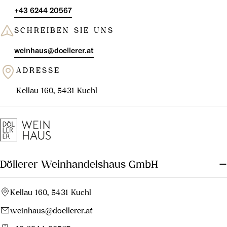
Vintage-Weine unseres
+43 6244 20567
Sortiments kosten möchte,
findet diese gleich
SCHREIBEN SIE UNS
unterhalb!
weinhaus@doellerer.at
Die Kreation von Multi-
ADRESSE
Vintage-Weinen ist eine Kunst,
die darin besteht, eine
Kellau 160, 5431 Kuchl
ausgewogene Mischung zu
schaffen, in der sich die
verschiedenen Jahrgänge
ergänzen und ein
harmonisches
Döllerer Weinhandelshaus GmbH
Geschmacksprofil entsteht. Die
Winzer müssen die
Eigenschaften der einzelnen
Kellau 160, 5431 Kuchl
Jahrgänge genau verstehen,
weinhaus@doellerer.at
um die besten Kombinationen
zu finden.