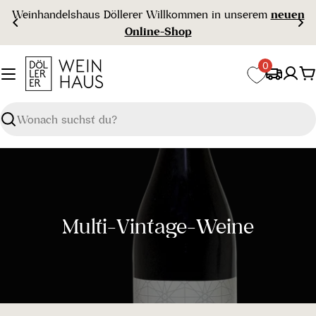
Zum
Weinhandelshaus Döllerer Willkommen in unserem
neuen
Inhalt
Online-Shop
springen
0
W
Suchen
S
Multi-Vintage-Weine
a
m
m