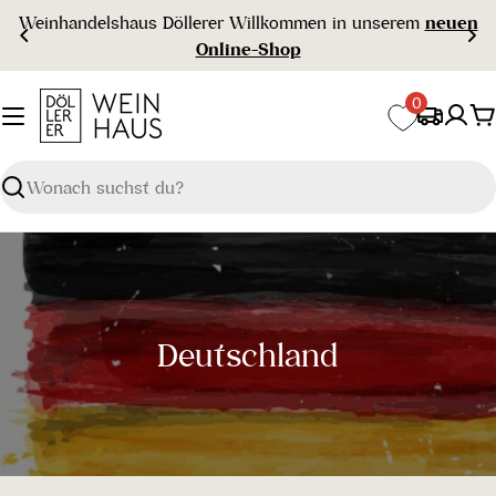
Zum
Weinhandelshaus Döllerer Willkommen in unserem
neuen
Inhalt
Online-Shop
springen
0
W
Suchen
S
Deutschland
a
m
m