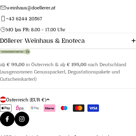
der Neuzüchtungen in
weinhaus@doellerer.at
Deutschland fortsetzen wird
und vor allem die
+43 6244 20567
Burgundersorten und
MO bis FR: 8.00 - 17.00 Uhr
französischen Sorten weiterhin
Döllerer Weinhaus & Enoteca
stark steigen.
ab
€ 99,00
in Österreich & ab
€ 199,00
nach Deutschland
(ausgenommen Genusspackerl, Degustationspakete und
Gutscheinkarterl)
L
Österreich (EUR €)
a
Zahlungsmethoden
n
d
Facebook
Instagram
/