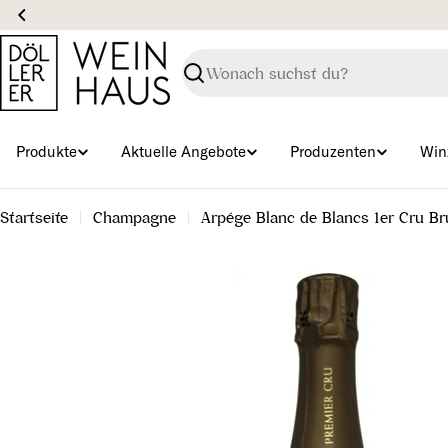
Zum
Inhalt
springen
Suchen
Produkte
Aktuelle Angebote
Produzenten
Win
Startseite
Champagne
Arpége Blanc de Blancs 1er Cru Br