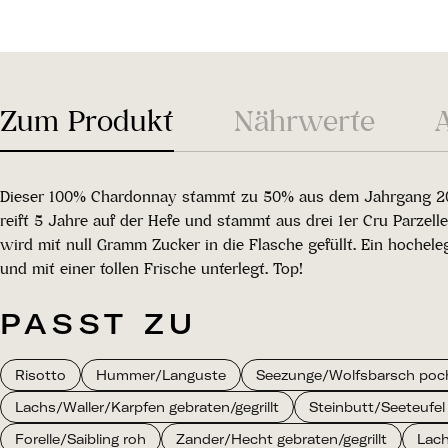
Zum Produkt
Nährwerte
Dieser 100% Chardonnay stammt zu 50% aus dem Jahrgang 2016
reift 5 Jahre auf der Hefe und stammt aus drei 1er Cru Parze
wird mit null Gramm Zucker in die Flasche gefüllt. Ein hochele
und mit einer tollen Frische unterlegt. Top!
PASST ZU
Risotto
Hummer/Languste
Seezunge/Wolfsbarsch poch
Lachs/Waller/Karpfen gebraten/gegrillt
Steinbutt/Seeteufel 
Forelle/Saibling roh
Zander/Hecht gebraten/gegrillt
Lach