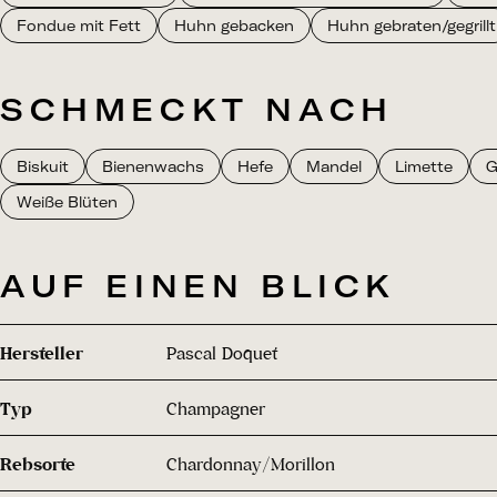
Fondue mit Fett
Huhn gebacken
Huhn gebraten/gegrillt
SCHMECKT NACH
Biskuit
Bienenwachs
Hefe
Mandel
Limette
G
Weiße Blüten
AUF EINEN BLICK
Hersteller
Pascal Doquet
Typ
Champagner
Rebsorte
Chardonnay/Morillon