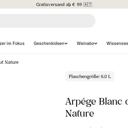
Gratisversand ab € 99 🇦🇹
zer im Fokus
Geschenkideen
Weinabo
Wissenswe
ut Nature
Flaschengröße: 6.0 L
Arpége Blanc d
Nature