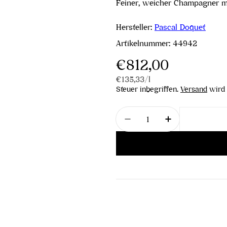
Feiner, weicher Champagner mi
Hersteller:
Pascal Doquet
Artikelnummer:
44942
Regulärer
€812,00
Stückpreis
pro
€135,33
/
l
Preis
Steuer inbegriffen.
Versand
wird 
Menge
Menge für Arpége Blanc
Menge für Arp