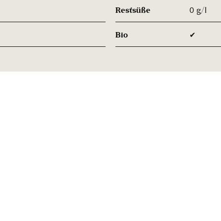
Restsüße
0 g/l
Bio
✔