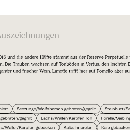
Auszeichnungen
 und die andere Hälfte stammt aus der Reserve Perpétuelle 
llen. Die Trauben wachsen auf Tonböden in Vertus, den leicht
ganter und frischer Wein. Limette trifft hier auf Pomello aber
iert
Seezunge/Wolfsbarsch gebraten/gegrillt
Steinbutt/Se
gebraten/gegrillt
Lachs/Waller/Karpfen roh
Forelle/Saiblin
s/Waller/Karpfen gebacken
Kalbsinnereien
Kalb gebacke