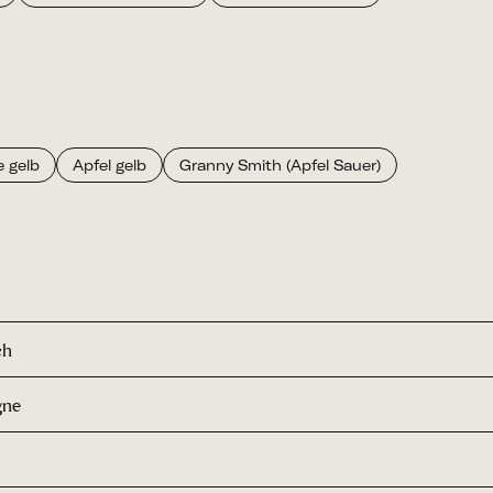
e gelb
Apfel gelb
Granny Smith (Apfel Sauer)
ch
gne