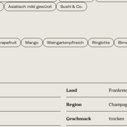
Asiatisch mild gewürzt
Sushi & Co.
rapefruit
Mango
Weingartenpfirsich
Ringlotte
Birn
Land
Frankrei
Region
Champa
Geschmack
trocken