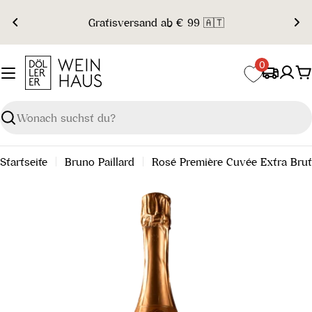
Zum
Gratisversand ab € 99 🇦🇹
Inhalt
springen
0
W
Suchen
Startseite
Bruno Paillard
Rosé Première Cuvée Extra Brut