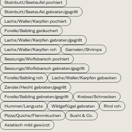
Steinbutt/Seeteufel pochiert
Steinbutt/Seeteufel gebraten/gegrillt
Lachs/Waller/Karpfen pochiert
Forelle/Saibling geräuchert
Lachs/Waller/Karpfen gebraten/gegrillt
Lachs/Waller/Karpfen roh
Garnelen/Shrimps
Seezunge/Wolfsbarsch pochiert
Seezunge/Wolfsbarsch gebraten/gegrillt
Forelle/Saibling roh
Lachs/Waller/Karpfen gebacken
Zander/Hecht gebraten/gegrillt
Forelle/Saibling gebraten/gegrillt
Krebse/Schnecken
Hummer/Languste
Wildgeflügel gebraten
Rind roh
Pizza/Quiche/Flammkuchen
Sushi & Co.
Asiatisch mild gewürzt