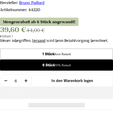
Hersteller:
Bruno Paillard
Artikelnummer:
44220
Mengenrabatt ab 6 Stück angewandt!
39,60 €
44,00 €
Stückpreis
pro
€105,60
/
l
Steuer inbegriffen.
Versand
wird beim Bezahlvorgang berechnet.
1 Stück
Kein Rabatt
6 Stück
10% Rabatt
Menge
In den Warenkorb legen
Menge für Rosé Première Cuvée Extra Brut verrin
Menge für Rosé Première Cuvée Extra Br