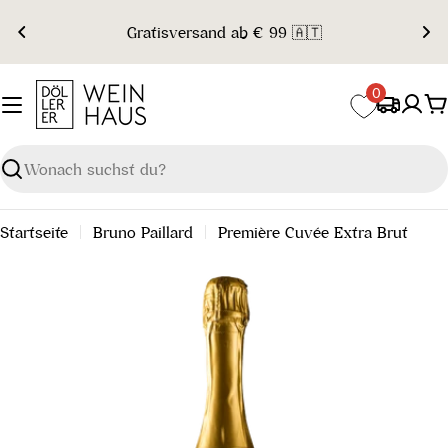
Zum
Gratisversand ab € 99 🇦🇹
Inhalt
springen
0
W
Suchen
Startseite
Bruno Paillard
Première Cuvée Extra Brut