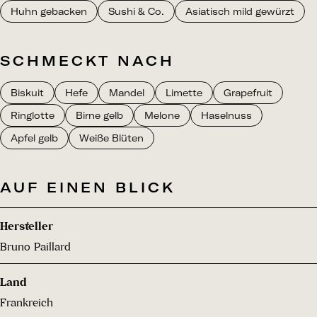
Huhn gebacken
Sushi & Co.
Asiatisch mild gewürzt
SCHMECKT NACH
Biskuit
Hefe
Mandel
Limette
Grapefruit
Ringlotte
Birne gelb
Melone
Haselnuss
Apfel gelb
Weiße Blüten
AUF EINEN BLICK
Hersteller
Bruno Paillard
Land
Frankreich