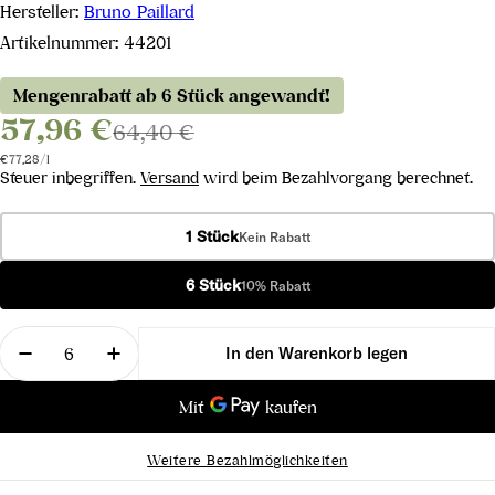
Hersteller:
Bruno Paillard
Artikelnummer:
44201
Mengenrabatt ab 6 Stück angewandt!
57,96 €
64,40 €
Stückpreis
pro
€77,28
/
l
Steuer inbegriffen.
Versand
wird beim Bezahlvorgang berechnet.
1 Stück
Kein Rabatt
6 Stück
10% Rabatt
Menge
In den Warenkorb legen
Menge für Première Cuvée Extra Brut verringern
Menge für Première Cuvée Extra Brut er
Weitere Bezahlmöglichkeiten