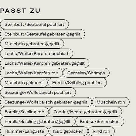
PASST ZU
Steinbutt/Seeteufel pochiert
Steinbutt/Seeteufel gebraten/gegrillt
Muscheln gebraten/gegrillt
Lachs/Waller/Karpfen pochiert
Lachs/Waller/Karpfen gebraten/gegrillt
Lachs/Waller/Karpfen roh
Garnelen/Shrimps
Muscheln gekocht
Forelle/Saibling pochiert
Seezunge/Wolfsbarsch pochiert
Seezunge/Wolfsbarsch gebraten/gegrillt
Muscheln roh
Forelle/Saibling roh
Zander/Hecht gebraten/gegrillt
Forelle/Saibling gebraten/gegrillt
Krebse/Schnecken
Hummer/Languste
Kalb gebacken
Rind roh