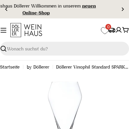
Zum
Gratisversand ab € 99 🇦🇹
Inhalt
springen
0
W
Suchen
Startseite
by Döllerer
Döllerer Vinophil Standard SPARKLE Weinglas 6er Karton