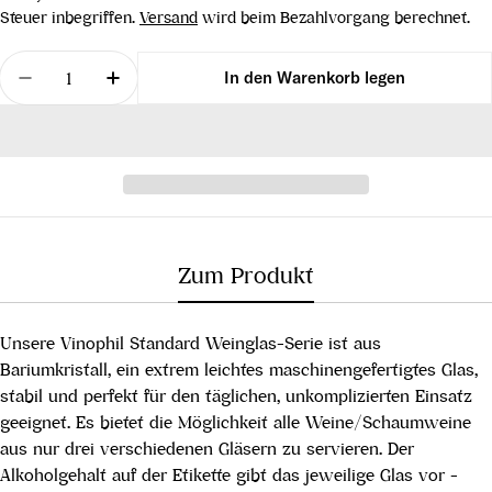
Preis
Steuer inbegriffen.
Versand
wird beim Bezahlvorgang berechnet.
Menge
In den Warenkorb legen
Menge für Döllerer Vinophil Standard SPARKLE We
Menge für Döllerer Vinophil Standard S
Zum Produkt
Unsere Vinophil Standard Weinglas-Serie ist aus
Bariumkristall, ein extrem leichtes maschinengefertigtes Glas,
stabil und perfekt für den täglichen, unkomplizierten Einsatz
geeignet. Es bietet die Möglichkeit alle Weine/Schaumweine
aus nur drei verschiedenen Gläsern zu servieren. Der
Alkoholgehalt auf der Etikette gibt das jeweilige Glas vor -