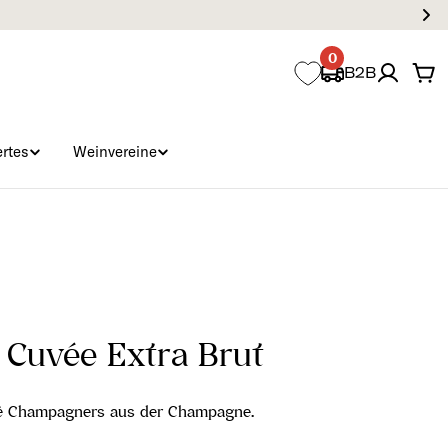
0
B2B
Wa
rtes
Weinvereine
 Cuvée Extra Brut
osé Champagners aus der Champagne.