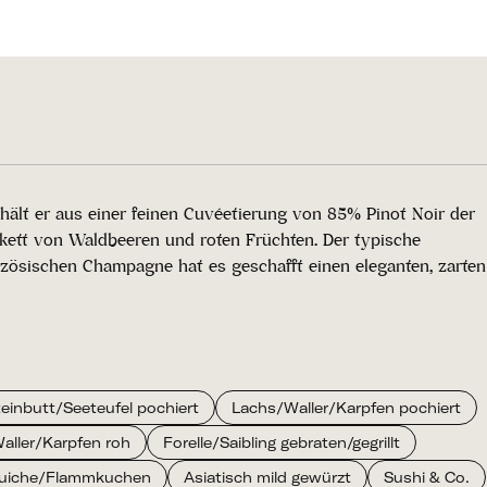
hält er aus einer feinen Cuvéetierung von 85% Pinot Noir der
kett von Waldbeeren und roten Früchten. Der typische
anzösischen Champagne hat es geschafft einen eleganten, zarten
teinbutt/Seeteufel pochiert
Lachs/Waller/Karpfen pochiert
aller/Karpfen roh
Forelle/Saibling gebraten/gegrillt
Quiche/Flammkuchen
Asiatisch mild gewürzt
Sushi & Co.