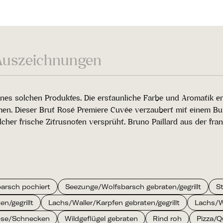
Auszeichnungen
ines solchen Produktes. Die erstaunliche Farbe und Aromatik er
en. Dieser Brut Rosé Premiere Cuvée verzaubert mit einem Bu
cher frische Zitrusnoten versprüht. Bruno Paillard aus der fr
arsch pochiert
Seezunge/Wolfsbarsch gebraten/gegrillt
S
n/gegrillt
Lachs/Waller/Karpfen gebraten/gegrillt
Lachs/W
bse/Schnecken
Wildgeflügel gebraten
Rind roh
Pizza/