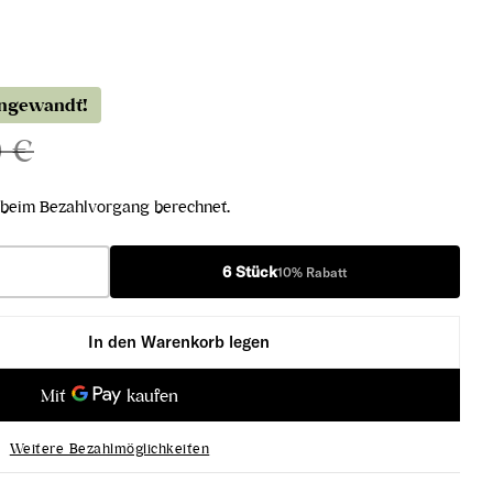
angewandt!
0 €
beim Bezahlvorgang berechnet.
6 Stück
10% Rabatt
In den Warenkorb legen
e Cuvée Extra Brut verringern
sé Première Cuvée Extra Brut erhöhen
Weitere Bezahlmöglichkeiten