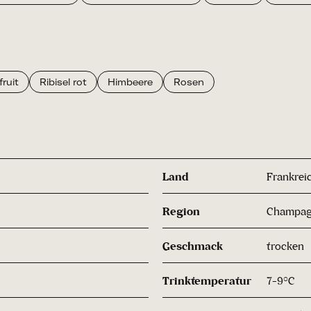
ruit
Ribisel rot
Himbeere
Rosen
Land
Frankrei
Region
Champa
Geschmack
trocken
Trinktemperatur
7-9°C