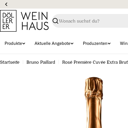
Zum
Inhalt
springen
Suchen
Produkte
Aktuelle Angebote
Produzenten
Win
Startseite
Bruno Paillard
Rosé Première Cuvée Extra Brut