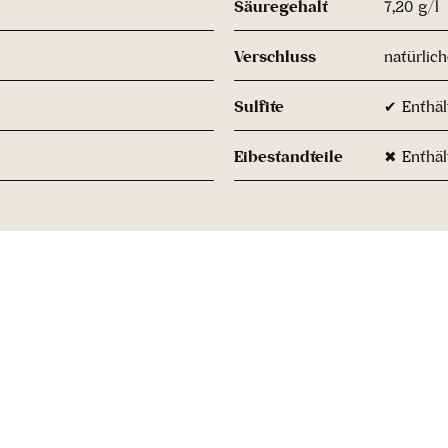
Säuregehalt
7,20 g/l
Verschluss
natürlic
Sulfite
✔ Enthält
Eibestandteile
✖ Enthäl