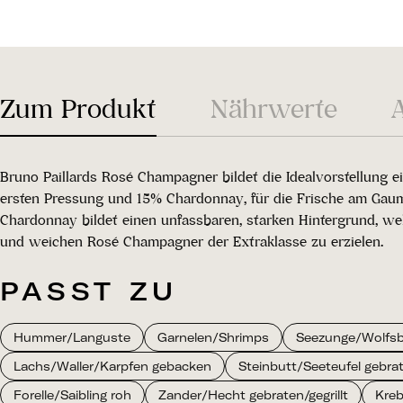
Zum Produkt
Nährwerte
Bruno Paillards Rosé Champagner bildet die Idealvorstellung e
ersten Pressung und 15% Chardonnay, für die Frische am Gaum
Chardonnay bildet einen unfassbaren, starken Hintergrund, wel
und weichen Rosé Champagner der Extraklasse zu erzielen.
PASST ZU
Hummer/Languste
Garnelen/Shrimps
Seezunge/Wolfsb
Lachs/Waller/Karpfen gebacken
Steinbutt/Seeteufel gebrate
Forelle/Saibling roh
Zander/Hecht gebraten/gegrillt
Kre