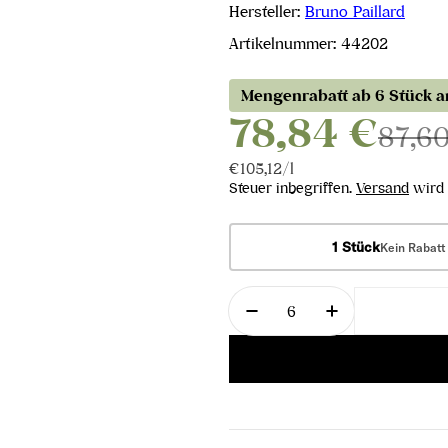
Hersteller:
Bruno Paillard
Artikelnummer:
44202
Mengenrabatt ab 6 Stück 
78,84 €
87,6
Stückpreis
pro
€105,12
/
l
Steuer inbegriffen.
Versand
wird 
1 Stück
Kein Rabatt
Menge
Menge für Rosé Premièr
Menge für Ro