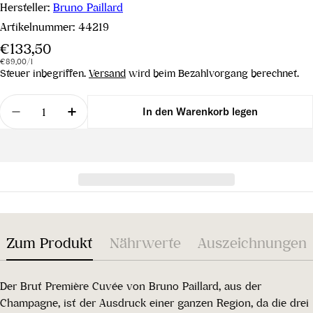
Hersteller:
Bruno Paillard
Artikelnummer:
44219
Regulärer
€133,50
Stückpreis
pro
Preis
€89,00
/
l
Steuer inbegriffen.
Versand
wird beim Bezahlvorgang berechnet.
Menge
In den Warenkorb legen
Menge für Première Cuvée Extra Brut verringern
Menge für Première Cuvée Extra Brut er
Zum Produkt
Nährwerte
Auszeichnungen
Der Brut Première Cuvée von Bruno Paillard, aus der
Champagne, ist der Ausdruck einer ganzen Region, da die drei