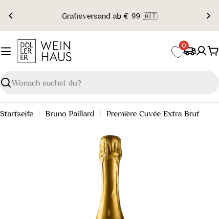
Zum
Gratisversand ab € 99 🇦🇹
Inhalt
springen
0
W
Suchen
Startseite
Bruno Paillard
Première Cuvée Extra Brut