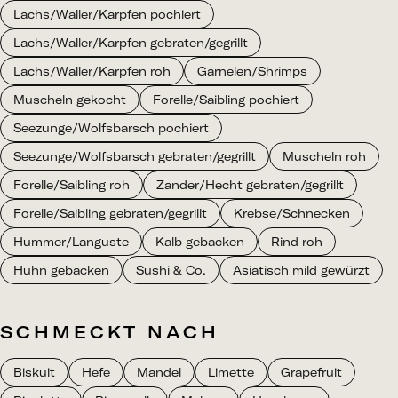
Lachs/Waller/Karpfen pochiert
Lachs/Waller/Karpfen gebraten/gegrillt
Lachs/Waller/Karpfen roh
Garnelen/Shrimps
Muscheln gekocht
Forelle/Saibling pochiert
Seezunge/Wolfsbarsch pochiert
Seezunge/Wolfsbarsch gebraten/gegrillt
Muscheln roh
Forelle/Saibling roh
Zander/Hecht gebraten/gegrillt
Forelle/Saibling gebraten/gegrillt
Krebse/Schnecken
Hummer/Languste
Kalb gebacken
Rind roh
Huhn gebacken
Sushi & Co.
Asiatisch mild gewürzt
SCHMECKT NACH
Biskuit
Hefe
Mandel
Limette
Grapefruit