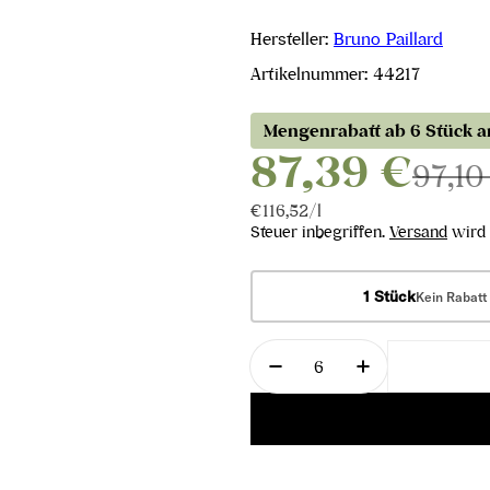
Hersteller:
Bruno Paillard
Artikelnummer:
44217
Mengenrabatt ab 6 Stück 
87,39 €
97,10
Stückpreis
pro
€116,52
/
l
Steuer inbegriffen.
Versand
wird 
1 Stück
Kein Rabatt
Menge
Menge für Blanc de Bla
Menge für Bla