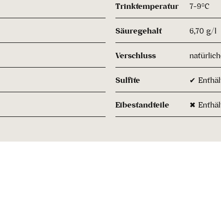
Trinktemperatur
7-9°C
Säuregehalt
6,70 g/l
Verschluss
natürlic
Sulfite
✔ Enthält
Eibestandteile
✖ Enthäl