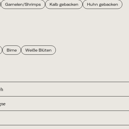
Garnelen/Shrimps
Kalb gebacken
Huhn gebacken
Birne
Weiße Blüten
ch
gne