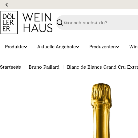
Zum
Inhalt
springen
Suchen
Produkte
Aktuelle Angebote
Produzenten
Win
Startseite
Bruno Paillard
Blanc de Blancs Grand Cru Extr