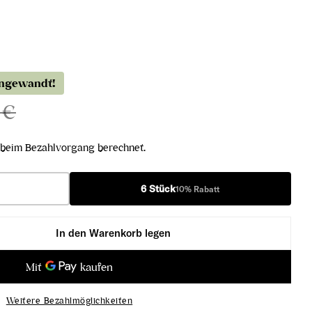
angewandt!
 €
beim Bezahlvorgang berechnet.
6 Stück
10% Rabatt
In den Warenkorb legen
ncs Grand Cru Extra Brut verringern
nc de Blancs Grand Cru Extra Brut erhöhen
Weitere Bezahlmöglichkeiten