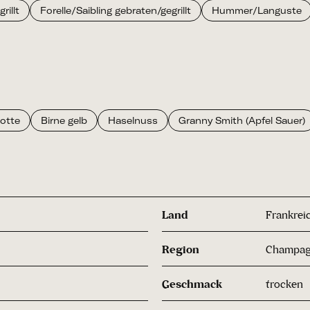
illt
Forelle/Saibling gebraten/gegrillt
Hummer/Languste
lotte
Birne gelb
Haselnuss
Granny Smith (Apfel Sauer)
Land
Frankrei
Region
Champa
Geschmack
trocken