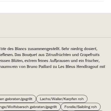
te des Blancs zusammengestellt. Sehr niedrig dosiert,
Reflexen. Das Bouquet aus Zitrusfrüchten und Grapefruits
en Blüten, extrem feines Aufbrausen und ein frischer,
chaumwein von Bruno Paillard zu Les Bleus Hendlragout mit
n gebraten/gegrillt
Lachs/Waller/Karpfen roh
nge/Wolfsbarsch gebraten/gegrillt
Forelle/Saibling roh