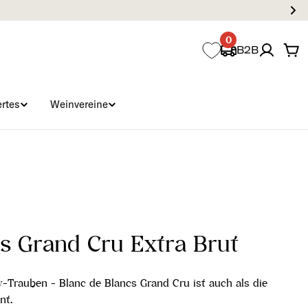
0
B2B
Wa
rtes
Weinvereine
cs Grand Cru Extra Brut
-Trauben - Blanc de Blancs Grand Cru ist auch als die
nt.