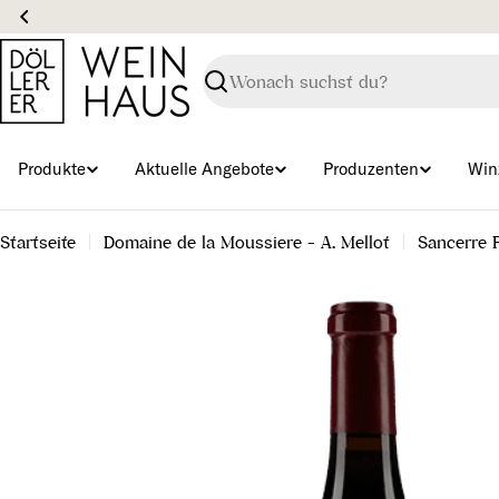
Zum
Inhalt
springen
Suchen
Produkte
Aktuelle Angebote
Produzenten
Win
Startseite
Domaine de la Moussiere - A. Mellot
Sancerre 