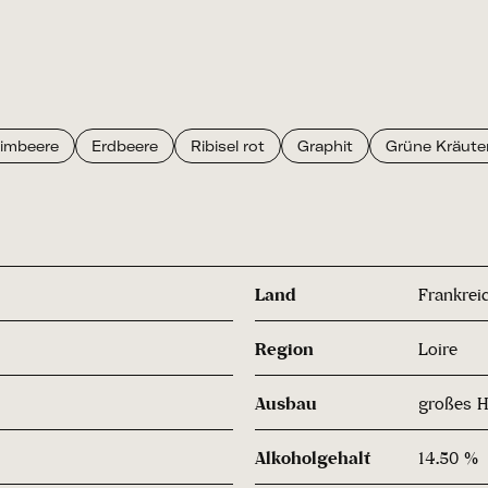
imbeere
Erdbeere
Ribisel rot
Graphit
Grüne Kräute
Land
Frankrei
Region
Loire
Ausbau
großes H
Alkoholgehalt
14.50 %