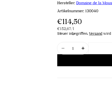
Hersteller:
Domaine de la Mouss
Artikelnummer:
130040
Regulärer
€114,50
Stückpreis
pro
€152,67
/
l
Preis
Steuer inbegriffen.
Versand
wird 
Menge
Menge für Sancerre Ro
Menge für Sa