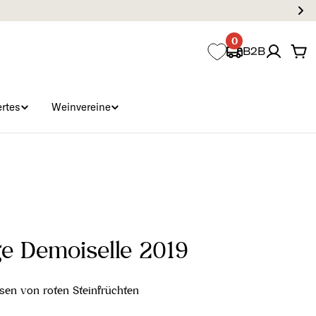
0
B2B
Wa
rtes
Weinvereine
e Demoiselle 2019
sen von roten Steinfrüchten