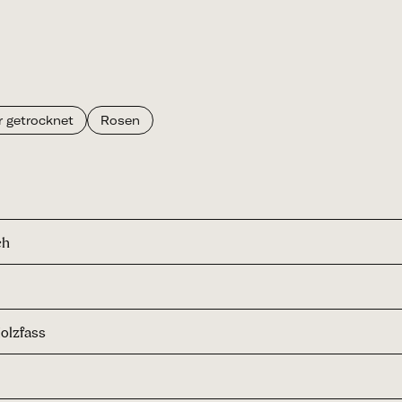
r getrocknet
Rosen
ch
olzfass