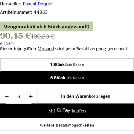
Hersteller:
Pascal Doquet
Artikelnummer:
44853
Mengenrabatt ab 6 Stück angewandt!
90,45 €
100,50 €
Stückpreis
pro
€120,60
/
l
Steuer inbegriffen.
Versand
wird beim Bezahlvorgang berechnet.
1 Stück
Kein Rabatt
6 Stück
10% Rabatt
Menge
In den Warenkorb legen
Menge für Le Mont Aimé Coeur de Terroir 1er Cru 
Menge für Le Mont Aimé Coeur de Terroi
Weitere Bezahlmöglichkeiten