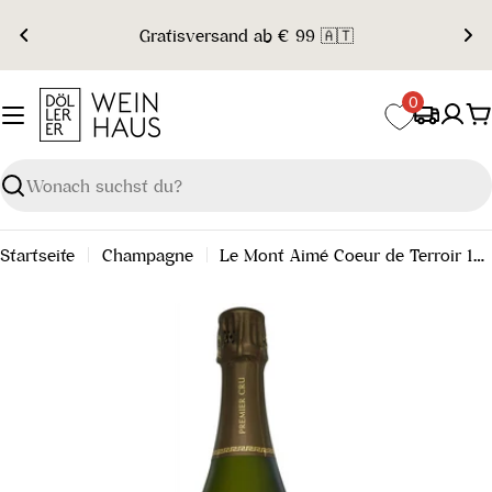
Zum
Gratisversand ab € 99 🇦🇹
Inhalt
springen
0
W
Suchen
Startseite
Champagne
Le Mont Aimé Coeur de Terroir 1er Cru Brut Nature 2009