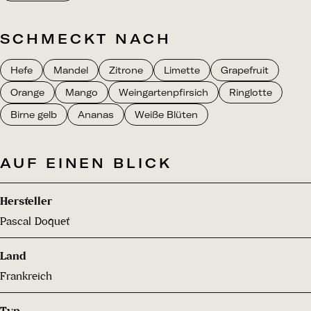
SCHMECKT NACH
Hefe
Mandel
Zitrone
Limette
Grapefruit
Orange
Mango
Weingartenpfirsich
Ringlotte
Birne gelb
Ananas
Weiße Blüten
AUF EINEN BLICK
Hersteller
Pascal Doquet
Land
Frankreich
Typ