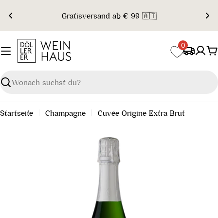
Zum
Gratisversand ab € 99 🇦🇹
Inhalt
springen
0
W
Suchen
Startseite
Champagne
Cuvée Origine Extra Brut