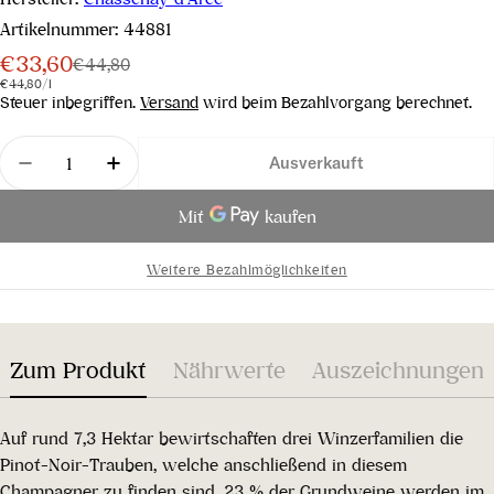
Artikelnummer:
44881
€33,60
Verkaufspreis
Regulärer
€44,80
Stückpreis
pro
€44,80
/
l
Preis
Steuer inbegriffen.
Versand
wird beim Bezahlvorgang berechnet.
Menge
Ausverkauft
Menge für Cuvée Origine Extra Brut verringern
Menge für Cuvée Origine Extra Brut erh
Weitere Bezahlmöglichkeiten
Zum Produkt
Nährwerte
Auszeichnungen
Auf rund 7,3 Hektar bewirtschaften drei Winzerfamilien die
Pinot-Noir-Trauben, welche anschließend in diesem
Champagner zu finden sind. 23 % der Grundweine werden im