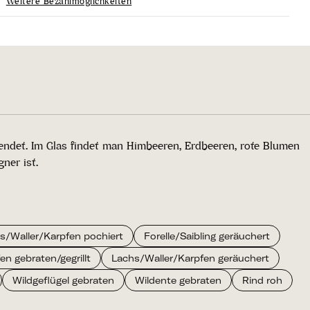
Weitere Bezahlmöglichkeiten
ndet. Im Glas findet man Himbeeren, Erdbeeren, rote Blumen
ner ist.
s/Waller/Karpfen pochiert
Forelle/Saibling geräuchert
n gebraten/gegrillt
Lachs/Waller/Karpfen geräuchert
Wildgeflügel gebraten
Wildente gebraten
Rind roh