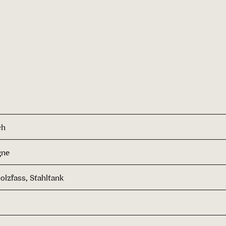
ch
gne
olzfass, Stahltank