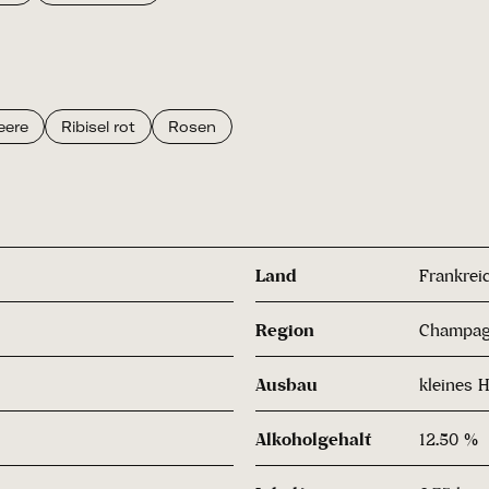
eere
Ribisel rot
Rosen
Land
Frankrei
Region
Champa
Ausbau
kleines H
Alkoholgehalt
12.50 %