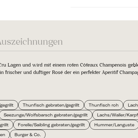
Auszeichnungen
Cru Lagen und wird mit einem roten Côteaux Champenois geble
frischer und duftiger Rosé der ein perfekter Aperitif Champag
egrillt
Thunfisch gebraten/gegrillt
Thunfisch roh
Lach
Seezunge/Wolfsbarsch gebraten/gegrillt
Lachs/Waller/Karpfe
illt
Forelle/Saibling gebraten/gegrillt
Hummer/Languste
hen
Burger & Co.