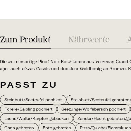
Zum Produkt
Nährwerte
Dieser reinsortige Pinot Noir Rosé komm aus Verzenay Grand 
aber auch etwas Cassis und dunklem Waldhonig an Aromen. Ein 
PASST ZU
Steinbutt/Seeteufel pochiert
Steinbutt/Seeteufel gebraten/g
Forelle/Saibling pochiert
Seezunge/Wolfsbarsch pochiert
Lachs/Waller/Karpfen gebacken
Zander/Hecht gebraten/gegr
Gans gebraten
Ente gebraten
Pizza/Quiche/Flammkuc