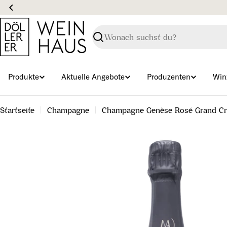
Zum
Inhalt
springen
Suchen
Produkte
Aktuelle Angebote
Produzenten
Win
Startseite
Champagne
Champagne Genèse Rosé Grand Cr