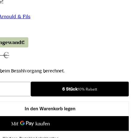
r!
rnould & Fils
angewandt!
0 €
beim Bezahlvorgang berechnet.
6 Stück
10% Rabatt
In den Warenkorb legen
enèse Rosé Grand Cru Extra Brut verringern
ampagne Genèse Rosé Grand Cru Extra Brut erhöhen