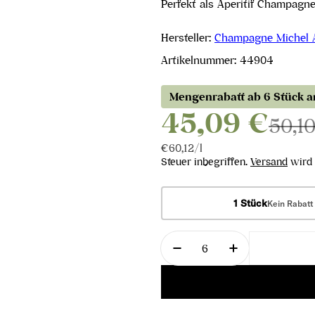
Perfekt als Aperitif Champagne
Hersteller:
Champagne Michel A
Artikelnummer:
44904
Mengenrabatt ab 6 Stück 
45,09 €
50,1
Stückpreis
pro
€60,12
/
l
Steuer inbegriffen.
Versand
wird 
1 Stück
Kein Rabatt
Menge
Menge für Champagne G
Menge für Ch