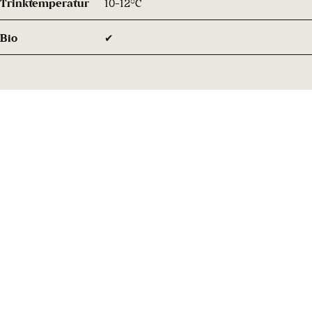
Trinktemperatur
10-12°C
Bio
✔