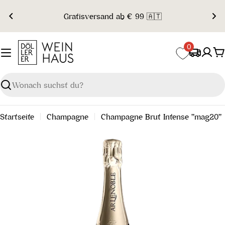
Zum
Gratisversand ab € 99 🇦🇹
Inhalt
springen
0
W
Suchen
Startseite
Champagne
Champagne Brut Intense "mag20"