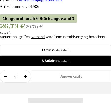
Artikelnummer:
44906
Mengenrabatt ab 6 Stück angewandt!
26,73 €
29,70 €
Stückpreis
pro
€71,28
/
l
Steuer inbegriffen.
Versand
wird beim Bezahlvorgang berechnet.
1 Stück
Kein Rabatt
6 Stück
10% Rabatt
Menge
Ausverkauft
Menge für Champagne Brut Intense &quot;mag20&
Menge für Champagne Brut Intense &qu