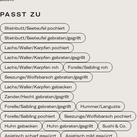
PASST ZU
Steinbutt/Seeteufel pochiert
Steinbutt/Seeteufel gebraten/gegrillt
Lachs/Waller/Karpfen pochiert
Lachs/Waller/Karpfen gebraten/gegrillt
Lachs/Waller/Karpfen roh
Forelle/Saibling roh
Seezunge/Wolfsbarsch gebraten/gegrillt
Lachs/Waller/Karpfen gebacken
Zander/Hecht gebraten/gegrillt
Forelle/Saibling gebraten/gegrillt
Hummer/Languste
Forelle/Saibling pochiert
Seezunge/Wolfsbarsch pochiert
Huhn gebacken
Huhn gebraten/gegrillt
Sushi & Co.
Asiatisch scharf gewürzt
Asiatisch mild gewürzt