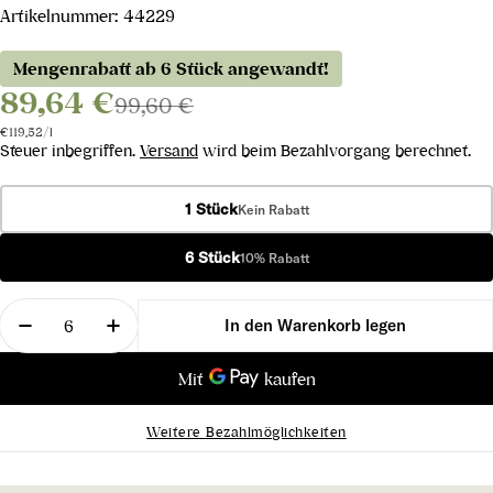
Artikelnummer:
44229
Mengenrabatt ab 6 Stück angewandt!
89,64 €
99,60 €
Stückpreis
pro
€119,52
/
l
Steuer inbegriffen.
Versand
wird beim Bezahlvorgang berechnet.
1 Stück
Kein Rabatt
6 Stück
10% Rabatt
Menge
In den Warenkorb legen
Menge für Blanc de Noirs Grand Cru verringern
Menge für Blanc de Noirs Grand Cru er
Weitere Bezahlmöglichkeiten