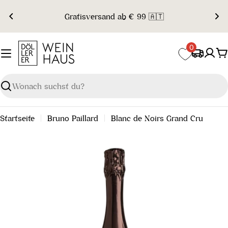
Zum
Gratisversand ab € 99 🇦🇹
Inhalt
springen
0
W
Suchen
Startseite
Bruno Paillard
Blanc de Noirs Grand Cru