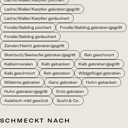
Lachs/Waller/Karpfen pochiert
Lachs/Waller/Karpfen gebraten/gegrillt
Lachs/Waller/Karpfen geräuchert
Forelle/Saibling pochiert
Forelle/Saibling gebraten/gegrillt
Forelle/Saibling geräuchert
Zander/Hecht gebraten/gegrillt
Steinbutt/Seeteufel gebraten/gegrillt
Reh geschmort
Kalbsinnereien
Kalb gebacken
Kalb gebraten/gegrillt
Kalb geschmort
Reh gebraten
Wildgeflügel gebraten
Wildente gebraten
Gans gebraten
Huhn gebacken
Huhn gebraten/gegrillt
Ente gebraten
Asiatisch mild gewürzt
Sushi & Co.
SCHMECKT NACH