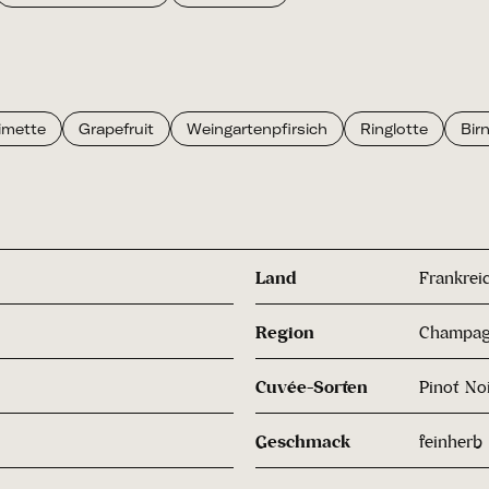
imette
Grapefruit
Weingartenpfirsich
Ringlotte
Bir
Land
Frankrei
Region
Champa
Cuvée-Sorten
Pinot No
Geschmack
feinherb