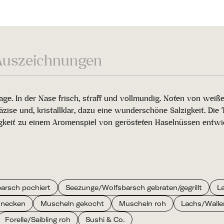
Auszeichnungen
rlage. In der Nase frisch, straff und vollmundig. Noten von we
ise und, kristallklar, dazu eine wunderschöne Salzigkeit. Die
igkeit zu einem Aromenspiel von gerösteten Haselnüssen entwi
arsch pochiert
Seezunge/Wolfsbarsch gebraten/gegrillt
L
hnecken
Muscheln gekocht
Muscheln roh
Lachs/Waller
Forelle/Saibling roh
Sushi & Co.