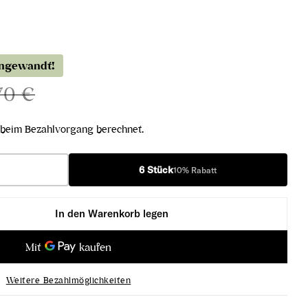
angewandt!
70 €
beim Bezahlvorgang berechnet.
6 Stück
10% Rabatt
In den Warenkorb legen
ncs Millésimé Extra Brut 2014 verringern
nc de Blancs Millésimé Extra Brut 2014 erhöhen
Weitere Bezahlmöglichkeiten