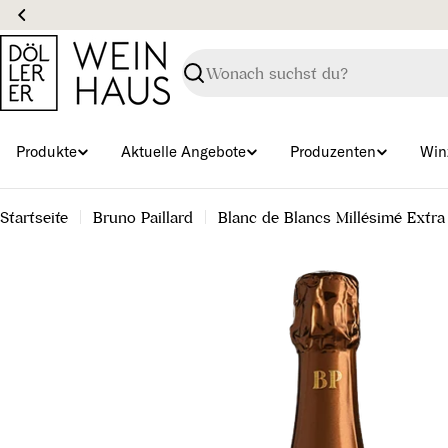
Zum
Inhalt
springen
Suchen
Produkte
Aktuelle Angebote
Produzenten
Win
Startseite
Bruno Paillard
Blanc de Blancs Millésimé Extra