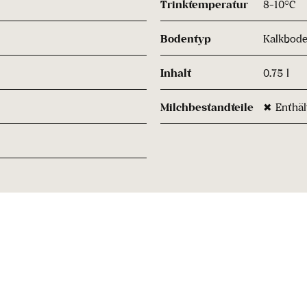
Trinktemperatur
8-10°C
Bodentyp
Kalkbod
Inhalt
0.75 l
Milchbestandteile
✖ Enthäl