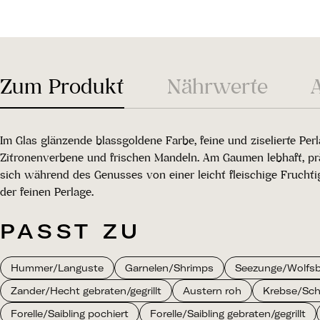
Zum Produkt
Nährwerte
Im Glas glänzende blassgoldene Farbe, feine und ziselierte Pe
Zitronenverbene und frischen Mandeln. Am Gaumen lebhaft, präz
sich während des Genusses von einer leicht fleischige Frucht
der feinen Perlage.
PASST ZU
Hummer/Languste
Garnelen/Shrimps
Seezunge/Wolfsb
Zander/Hecht gebraten/gegrillt
Austern roh
Krebse/Sc
Forelle/Saibling pochiert
Forelle/Saibling gebraten/gegrillt