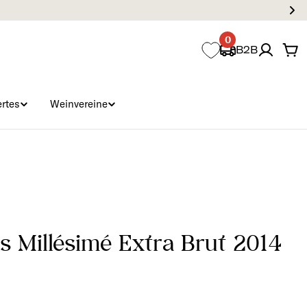
0
B2B
Wa
rtes
Weinvereine
s Millésimé Extra Brut 2014