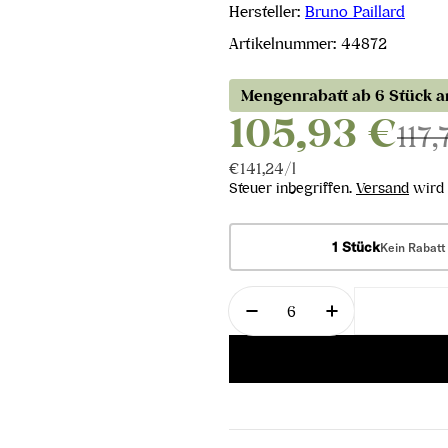
Hersteller:
Bruno Paillard
Artikelnummer:
44872
Mengenrabatt ab 6 Stück 
105,93 €
117,
Stückpreis
pro
€141,24
/
l
Steuer inbegriffen.
Versand
wird 
1 Stück
Kein Rabatt
Menge
Menge für Blanc de Bla
Menge für Bla