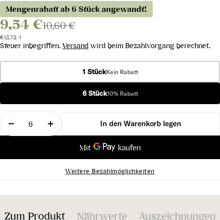
Mengenrabatt ab 6 Stück angewandt!
9,54 €
10,60 €
Stückpreis
pro
€12,72
/
l
Steuer inbegriffen.
Versand
wird beim Bezahlvorgang berechnet.
1 Stück
Kein Rabatt
6 Stück
10% Rabatt
Menge
In den Warenkorb legen
Menge für Prosecco Spumante Treviso DOC Brut v
Menge für Prosecco Spumante Treviso D
Weitere Bezahlmöglichkeiten
Zum Produkt
Nährwerte
Auszeichnungen