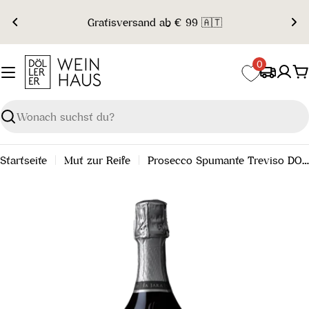
Zum
Gratisversand ab € 99 🇦🇹
Inhalt
springen
0
W
Suchen
Startseite
Mut zur Reife
Prosecco Spumante Treviso DOC Brut