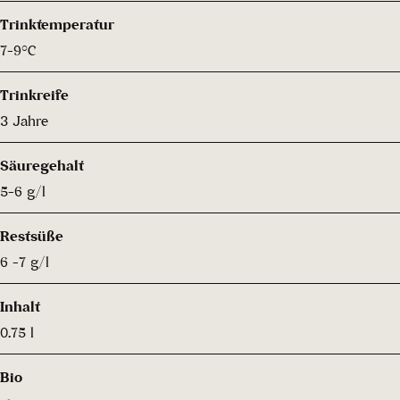
Trinktemperatur
7-9°C
Trinkreife
3 Jahre
Säuregehalt
5-6 g/l
Restsüße
6 -7 g/l
Inhalt
0.75 l
Bio