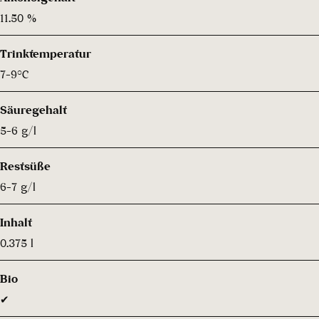
11.50 %
Trinktemperatur
7-9°C
Säuregehalt
5-6 g/l
Restsüße
6-7 g/l
Inhalt
0.375 l
Bio
✔