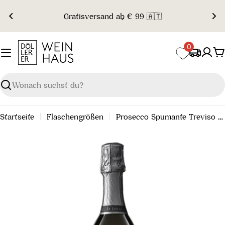
Zum
Gratisversand ab € 99 🇦🇹
Inhalt
springen
0
W
Suchen
Startseite
Flaschengrößen
Prosecco Spumante Treviso DOC Brut