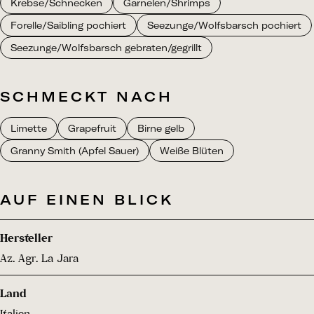
Krebse/Schnecken
Garnelen/Shrimps
Forelle/Saibling pochiert
Seezunge/Wolfsbarsch pochiert
Seezunge/Wolfsbarsch gebraten/gegrillt
SCHMECKT NACH
Limette
Grapefruit
Birne gelb
Granny Smith (Apfel Sauer)
Weiße Blüten
AUF EINEN BLICK
Hersteller
Az. Agr. La Jara
Land
Italien