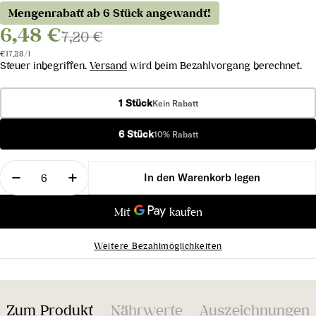
Mengenrabatt ab 6 Stück angewandt!
6,48 €
7,20 €
Stückpreis
pro
€17,28
/
l
Steuer inbegriffen.
Versand
wird beim Bezahlvorgang berechnet.
1 Stück
Kein Rabatt
6 Stück
10% Rabatt
Menge
In den Warenkorb legen
Menge für Prosecco Spumante Treviso DOC Brut v
Menge für Prosecco Spumante Treviso D
Weitere Bezahlmöglichkeiten
Zum Produkt
Nährwerte
Auszeichnungen