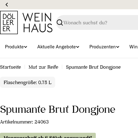
Zum
Inhalt
springen
Suchen
Produkte
Aktuelle Angebote
Produzenten
Win
Startseite
Mut zur Reife
Spumante Brut Dongjone
Flaschengröße: 0.75 L
Spumante Brut Dongjone
Artikelnummer:
24063
Mengenrabatt ab 6 Stück angewandt!