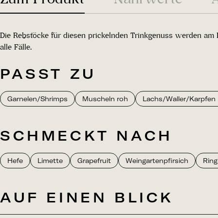
Die Rebstöcke für diesen prickelnden Trinkgenuss werden am
alle Fälle.
PASST ZU
Garnelen/Shrimps
Muscheln roh
Lachs/Waller/Karpfen 
SCHMECKT NACH
Hefe
Limette
Grapefruit
Weingartenpfirsich
Ring
AUF EINEN BLICK