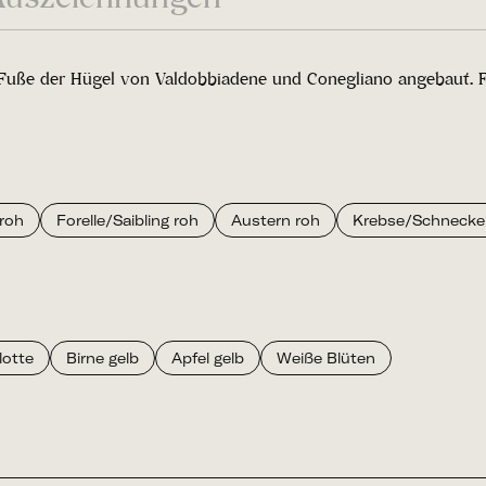
 Fuße der Hügel von Valdobbiadene und Conegliano angebaut. 
roh
Forelle/Saibling roh
Austern roh
Krebse/Schnecke
lotte
Birne gelb
Apfel gelb
Weiße Blüten