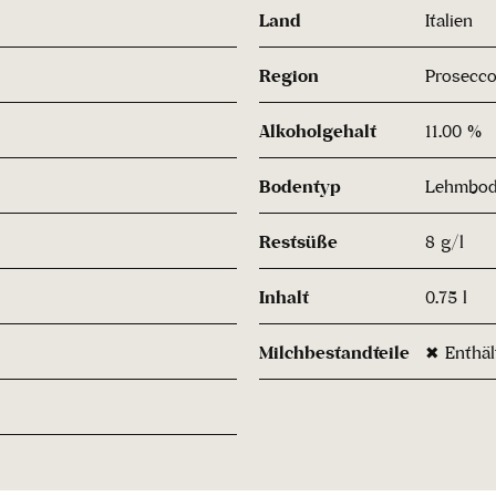
Land
Italien
Region
Prosecc
Alkoholgehalt
11.00 %
Bodentyp
Lehmbo
Restsüße
8 g/l
Inhalt
0.75 l
Milchbestandteile
✖ Enthäl