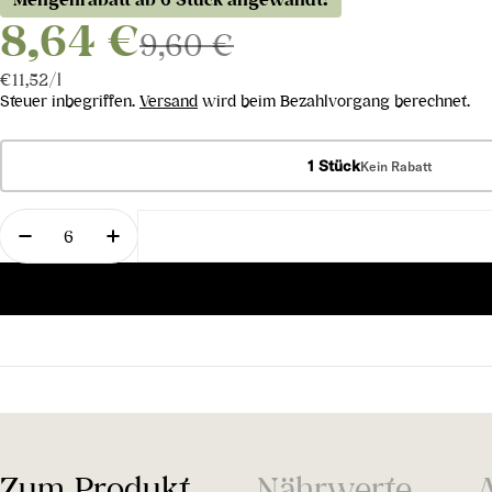
8,64 €
9,60 €
Stückpreis
pro
€11,52
/
l
Steuer inbegriffen.
Versand
wird beim Bezahlvorgang berechnet.
1 Stück
Kein Rabatt
Menge
Menge für Spumante Brut Dongjone verringern
Menge für Spumante Brut Dongjone erh
Zum Produkt
Nährwerte