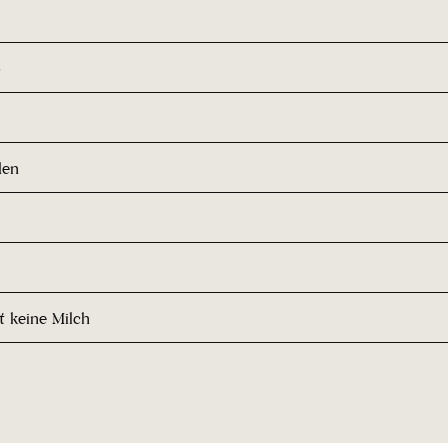
o
den
t keine Milch