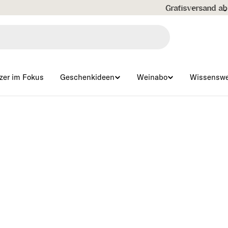
Gratisversand ab € 99 🇦🇹
zer im Fokus
Geschenkideen
Weinabo
Wissenswe