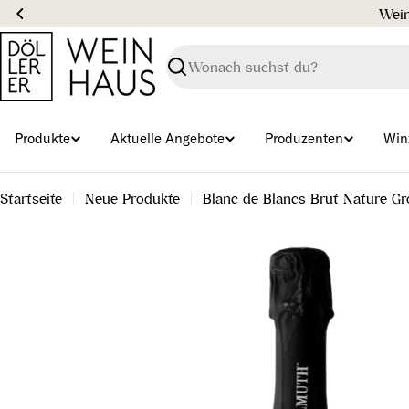
Zum
Inhalt
springen
Suchen
Produkte
Aktuelle Angebote
Produzenten
Win
Startseite
Neue Produkte
Blanc de Blancs Brut Nature G