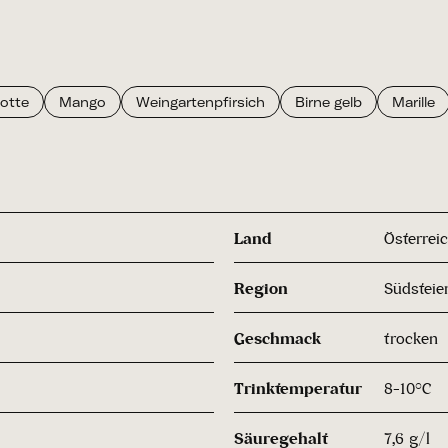
lotte
Mango
Weingartenpfirsich
Birne gelb
Marille
Land
Österrei
Region
Südsteie
Geschmack
trocken
Trinktemperatur
8-10°C
Säuregehalt
7,6 g/l