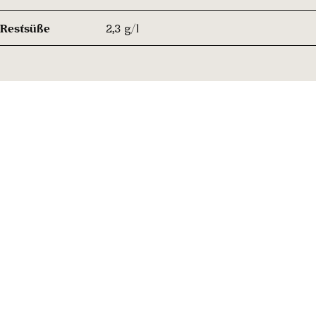
Restsüße
2,3 g/l