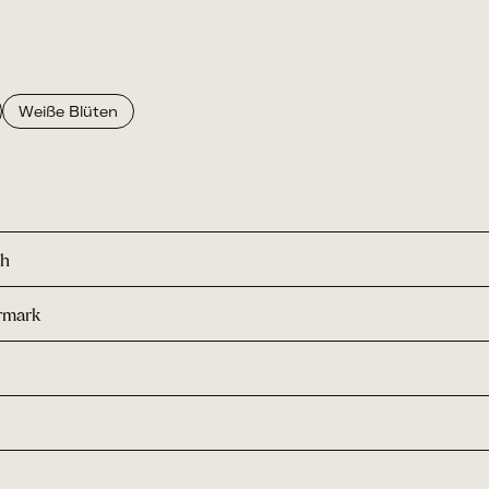
Weiße Blüten
ch
rmark