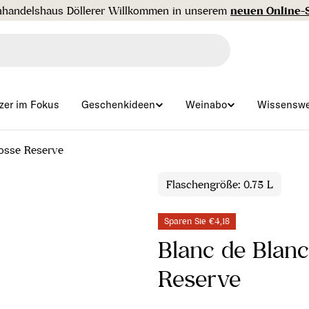
Gratisversand ab € 99 🇦🇹
zer im Fokus
Geschenkideen
Weinabo
Wissenswe
rosse Reserve
Flaschengröße: 0.75 L
Sparen Sie
€4,18
Blanc de Blan
Reserve