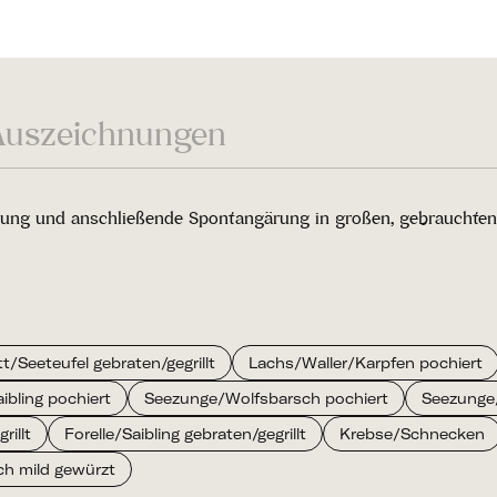
Auszeichnungen
ng und anschließende Spontangärung in großen, gebrauchten Ho
t/Seeteufel gebraten/gegrillt
Lachs/Waller/Karpfen pochiert
aibling pochiert
Seezunge/Wolfsbarsch pochiert
Seezunge/
illt
Forelle/Saibling gebraten/gegrillt
Krebse/Schnecken
ch mild gewürzt