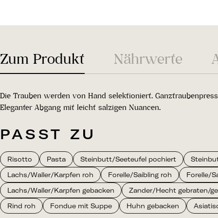
Zum Produkt
Nährwerte
Die Trauben werden von Hand selektioniert. Ganztraubenpressu
Eleganter Abgang mit leicht salzigen Nuancen.
PASST ZU
Risotto
Pasta
Steinbutt/Seeteufel pochiert
Steinbut
Lachs/Waller/Karpfen roh
Forelle/Saibling roh
Forelle/S
Lachs/Waller/Karpfen gebacken
Zander/Hecht gebraten/gegr
Rind roh
Fondue mit Suppe
Huhn gebacken
Asiatis