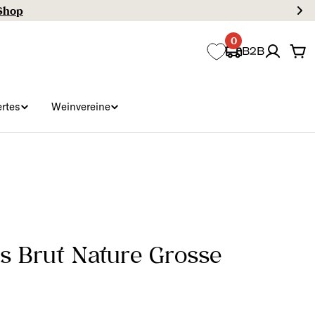
0
B2B
Wa
rtes
Weinvereine
cs Brut Nature Grosse