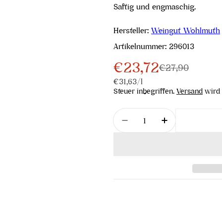
Saftig und engmaschig.
Hersteller:
Weingut Wohlmuth
Artikelnummer:
296013
€23,72
Verkaufspreis
Regulärer
€27,90
Stückpreis
pro
€31,63
/
l
Preis
Steuer inbegriffen.
Versand
wird 
Menge
Menge für Blanc de Bla
Menge für Bla