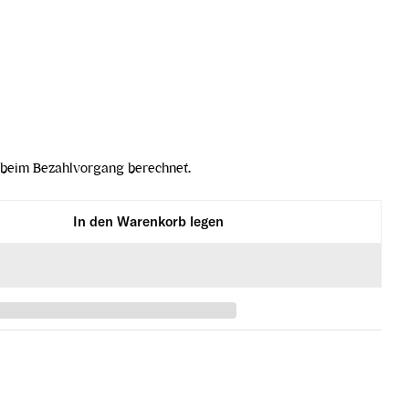
beim Bezahlvorgang berechnet.
In den Warenkorb legen
ncs Brut Nature Grosse Reserve verringern
nc de Blancs Brut Nature Grosse Reserve erhöhen