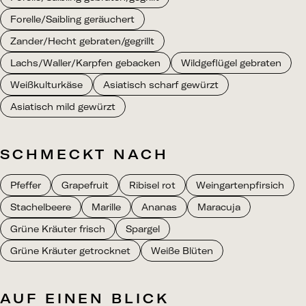
Forelle/Saibling geräuchert
Zander/Hecht gebraten/gegrillt
Lachs/Waller/Karpfen gebacken
Wildgeflügel gebraten
Weißkulturkäse
Asiatisch scharf gewürzt
Asiatisch mild gewürzt
SCHMECKT NACH
Pfeffer
Grapefruit
Ribisel rot
Weingartenpfirsich
Stachelbeere
Marille
Ananas
Maracuja
Grüne Kräuter frisch
Spargel
Grüne Kräuter getrocknet
Weiße Blüten
AUF EINEN BLICK