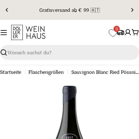
Zum
Gratisversand ab € 99 🇦🇹
Inhalt
springen
0
W
Suchen
Startseite
Flaschengrößen
Sauvignon Blanc Ried Pössnitzberger Kapelle Große-STK-Lage Südsteiermark DAC 2017