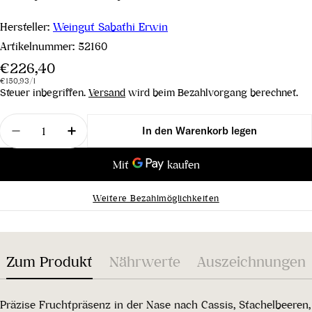
Hersteller:
Weingut Sabathi Erwin
Artikelnummer:
52160
Regulärer
€226,40
Stückpreis
pro
Preis
€150,93
/
l
Steuer inbegriffen.
Versand
wird beim Bezahlvorgang berechnet.
Menge
In den Warenkorb legen
Menge für Sauvignon Blanc Ried Pössnitzberger K
Menge für Sauvignon Blanc Ried Pössni
Weitere Bezahlmöglichkeiten
Zum Produkt
Nährwerte
Auszeichnungen
Präzise Fruchtpräsenz in der Nase nach Cassis, Stachelbeeren,