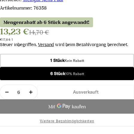
Artikelnummer:
76358
Mengenrabatt ab 6 Stück angewandt!
13,23 €
14,70 €
Stückpreis
pro
€17,64
/
l
Steuer inbegriffen.
Versand
wird beim Bezahlvorgang berechnet.
1 Stück
Kein Rabatt
6 Stück
10% Rabatt
Menge
Ausverkauft
Menge für Lust &amp; Leben 2023 verringern
Menge für Lust &amp; Leben 2023 erhö
Weitere Bezahlmöglichkeiten