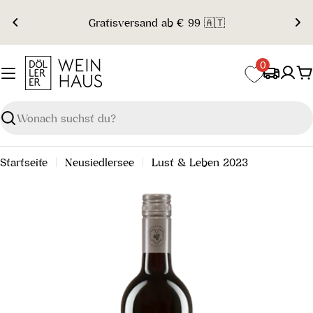
Zum
Gratisversand ab € 99 🇦🇹
Inhalt
springen
0
W
Suchen
Startseite
Neusiedlersee
Lust & Leben 2023