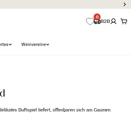
0
B2B
Wa
rtes
Weinvereine
nd
elikates Duftspiel liefert, offenbaren sich am Gaumen