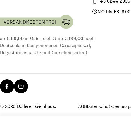
+43 6244 2056
MO bis FR: 8.00
ab
€ 99,00
in Österreich & ab
€ 199,00
nach
Deutschland (ausgenommen Genusspackerl,
Degustationspakete und Gutscheinkarterl)
Facebook
Instagram
© 2026
Döllerer Weinhaus
.
AGB
Datenschutz
Genusspa
Vogelbeerbrand