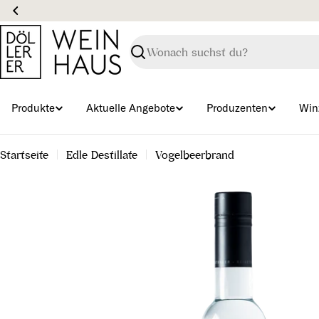
Zum
Inhalt
springen
Suchen
Produkte
Aktuelle Angebote
Produzenten
Win
Startseite
Edle Destillate
Vogelbeerbrand