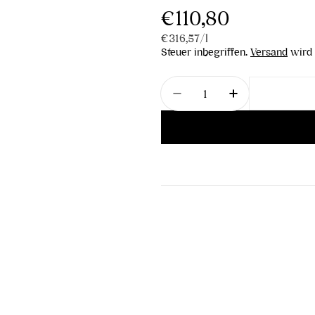
Regulärer
€110,80
Stückpreis
pro
€316,57
/
l
Preis
Steuer inbegriffen.
Versand
wird 
Menge
Menge für Vogelbeerbr
Menge für Vo