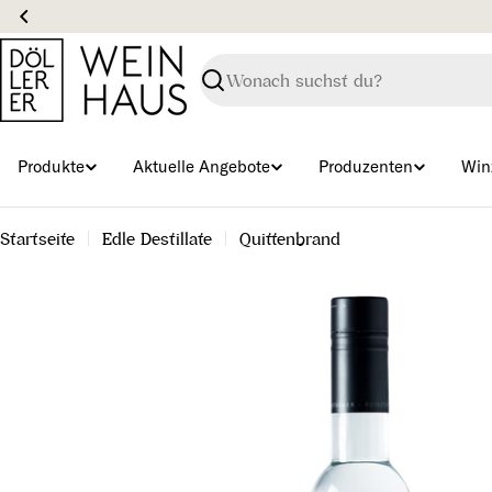
Zum
Inhalt
springen
Suchen
Produkte
Aktuelle Angebote
Produzenten
Win
Startseite
Edle Destillate
Quittenbrand