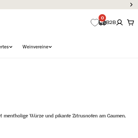
0
B2B
Wa
rtes
Weinvereine
rt mentholige Würze und pikante Zitrusnoten am Gaumen.