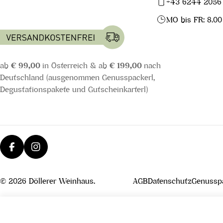
+43 6244 2056
MO bis FR: 8.00
ab
€ 99,00
in Österreich & ab
€ 199,00
nach
Deutschland (ausgenommen Genusspackerl,
Degustationspakete und Gutscheinkarterl)
Facebook
Instagram
© 2026
Döllerer Weinhaus
.
AGB
Datenschutz
Genusspa
Quittenbrand