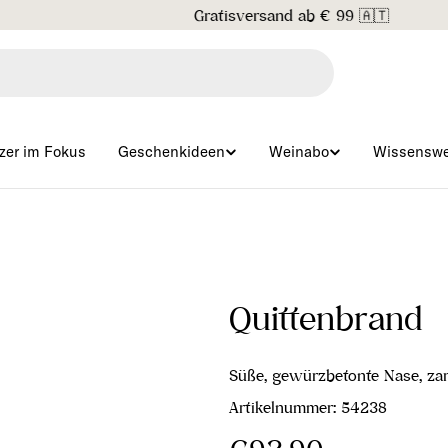
Gratisversand ab € 99 🇦🇹
zer im Fokus
Geschenkideen
Weinabo
Wissenswe
Quittenbrand
Süße, gewürzbetonte Nase, za
Artikelnummer:
54238