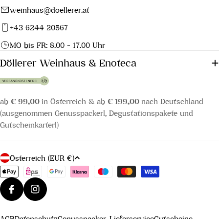
weinhaus@doellerer.at
+43 6244 20567
MO bis FR: 8.00 - 17.00 Uhr
Döllerer Weinhaus & Enoteca
ab
€ 99,00
in Österreich & ab
€ 199,00
nach Deutschland
(ausgenommen Genusspackerl, Degustationspakete und
Gutscheinkarterl)
L
Österreich (EUR €)
a
Zahlungsmethoden
n
d
Facebook
Instagram
/
AGB
Datenschutz
Genusspacker-Lieferservice
Gutscheine