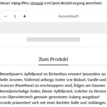
Preis
Steuer inbegriffen.
Versand
wird beim Bezahlvorgang berechnet.
Menge
Ausverkauft
Menge für Apfelbrand im Eichenfass verringern
Menge für Apfelbrand im Eichenfass er
Zum Produkt
Reisetbauer's Apfelbrand im Eichenfass erinnert besonders an
helle Aromen. Während anfangs Noten wie Biskuit, Vanille und
Arancini (Panettone) zu erschnuppern sind, folgen am Gaumen
kernobstschalige Noten. Dieser Apfelbrand, welcher im Herzen
von Obersöterreich genauer genommen Axberg ausgebaut
wurde präsentiert sich mit einer leichten Süße und Anklängen