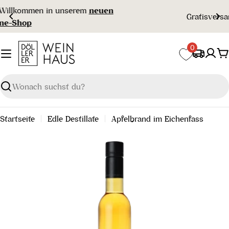
Zum
Gratisversand ab € 99 🇦🇹
Inhalt
springen
0
W
Suchen
Startseite
Edle Destillate
Apfelbrand im Eichenfass