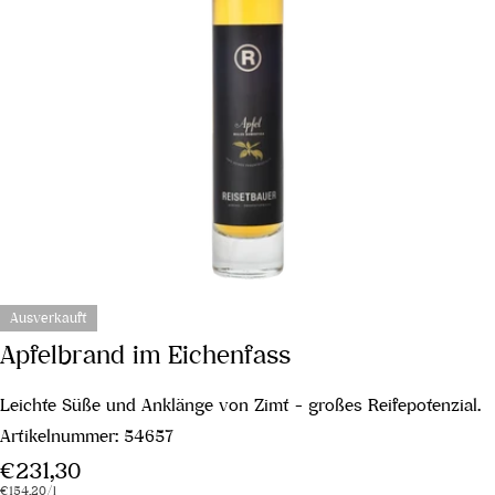
Ausverkauft
Apfelbrand im Eichenfass
Leichte Süße und Anklänge von Zimt - großes Reifepotenzial.
Artikelnummer:
54657
Regulärer
€231,30
Stückpreis
pro
€154,20
/
l