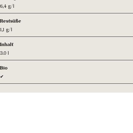
6,4 g/l
Restsüße
1,1 g/l
Inhalt
3.0 l
Bio
✔