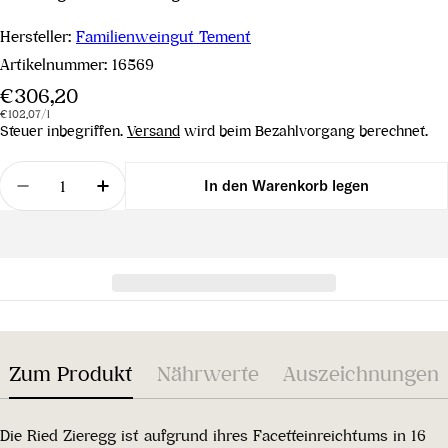
Hersteller:
Familienweingut Tement
Artikelnummer:
16569
Regulärer
€306,20
Stückpreis
pro
Preis
€102,07
/
l
Steuer inbegriffen.
Versand
wird beim Bezahlvorgang berechnet.
Menge
In den Warenkorb legen
Menge für Morillon Zieregg Große-STK-Lage Südst
Menge für Morillon Zieregg Große-STK-
Zum Produkt
Nährwerte
Auszeichnungen
Die Ried Zieregg ist aufgrund ihres Facetteinreichtums in 16