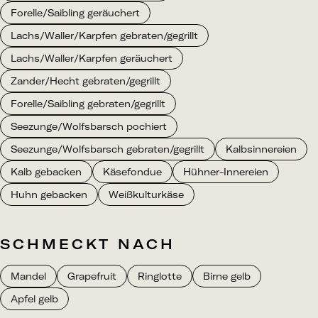
Forelle/Saibling geräuchert
Lachs/Waller/Karpfen gebraten/gegrillt
Lachs/Waller/Karpfen geräuchert
Zander/Hecht gebraten/gegrillt
Forelle/Saibling gebraten/gegrillt
Seezunge/Wolfsbarsch pochiert
Seezunge/Wolfsbarsch gebraten/gegrillt
Kalbsinnereien
Kalb gebacken
Käsefondue
Hühner-Innereien
Huhn gebacken
Weißkulturkäse
SCHMECKT NACH
Mandel
Grapefruit
Ringlotte
Birne gelb
Apfel gelb