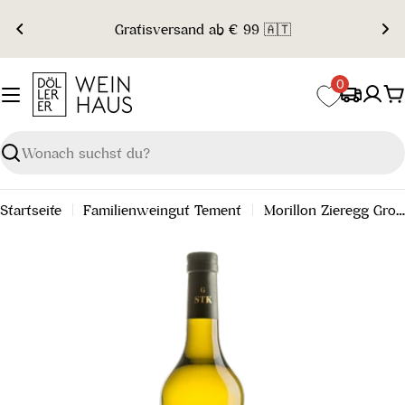
Zum
Gratisversand ab € 99 🇦🇹
Inhalt
springen
0
W
Suchen
Startseite
Familienweingut Tement
Morillon Zieregg Große-STK-Lage Südsteiermark DAC 2019