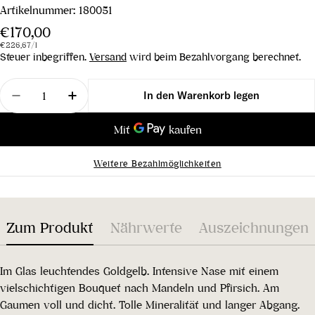
Artikelnummer:
180051
Regulärer
€170,00
Stückpreis
pro
Preis
€226,67
/
l
Steuer inbegriffen.
Versand
wird beim Bezahlvorgang berechnet.
Menge
In den Warenkorb legen
Menge für Chardonnay Unique AOC Graubünden 2
Menge für Chardonnay Unique AOC Gra
Weitere Bezahlmöglichkeiten
Zum Produkt
Nährwerte
Auszeichnungen
Im Glas leuchtendes Goldgelb. Intensive Nase mit einem
vielschichtigen Bouquet nach Mandeln und Pfirsich. Am
Gaumen voll und dicht. Tolle Mineralität und langer Abgang.