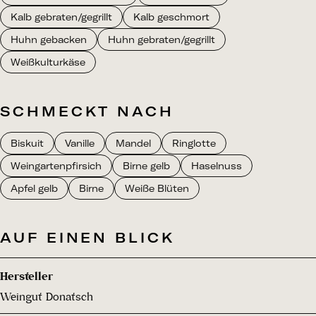
Kalb gebraten/gegrillt
Kalb geschmort
Huhn gebacken
Huhn gebraten/gegrillt
Weißkulturkäse
SCHMECKT NACH
Biskuit
Vanille
Mandel
Ringlotte
Weingartenpfirsich
Birne gelb
Haselnuss
Apfel gelb
Birne
Weiße Blüten
AUF EINEN BLICK
Hersteller
Weingut Donatsch