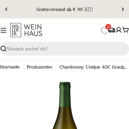
Zum
Gratisversand ab € 99 🇦🇹
Inhalt
springen
0
W
Suchen
Startseite
Produzenten
Chardonnay Unique AOC Graubünden 2023