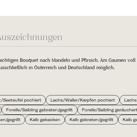
Auszeichnungen
hichtigen Bouquet nach Mandeln und Pfirsich. Am Gaumen voll un
sschließlich in Österreich und Deutschland möglich.
t/Seeteufel pochiert
Lachs/Waller/Karpfen pochiert
Lachs/
Forelle/Saibling gebraten/gegrillt
Forelle/Saibling geräucher
n/gegrillt
Kalb gebacken
Kalb gebraten/gegrillt
Kalb g