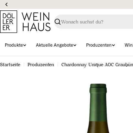
Zum
Inhalt
springen
Suchen
Produkte
Aktuelle Angebote
Produzenten
Win
Startseite
Produzenten
Chardonnay Unique AOC Graubü