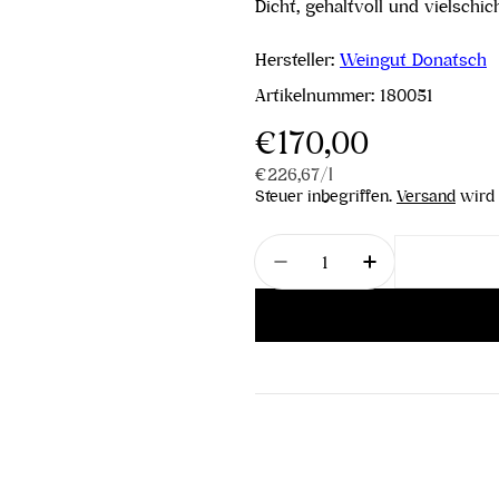
Dicht, gehaltvoll und vielschich
Hersteller:
Weingut Donatsch
Artikelnummer:
180051
Regulärer
€170,00
Stückpreis
pro
€226,67
/
l
Preis
Steuer inbegriffen.
Versand
wird 
Menge
Menge für Chardonnay
Menge für Ch