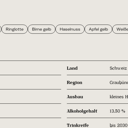
Ringlotte
Birne gelb
Haselnuss
Apfel gelb
Weiße
Land
Schweiz
Region
Graubün
Ausbau
kleines 
Alkoholgehalt
13.50 %
Trinkreife
bis 2030