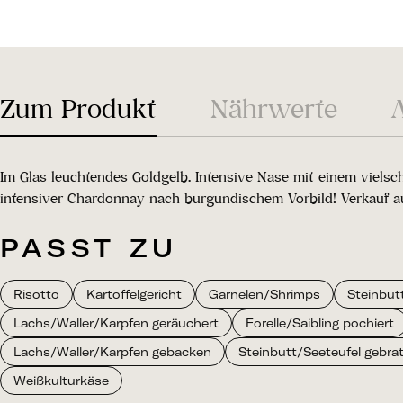
Zum Produkt
Nährwerte
Im Glas leuchtendes Goldgelb. Intensive Nase mit einem vielsc
intensiver Chardonnay nach burgundischem Vorbild! Verkauf au
PASST ZU
Risotto
Kartoffelgericht
Garnelen/Shrimps
Steinbut
Lachs/Waller/Karpfen geräuchert
Forelle/Saibling pochiert
Lachs/Waller/Karpfen gebacken
Steinbutt/Seeteufel gebrate
Weißkulturkäse