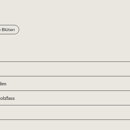
 Blüten
den
Holzfass