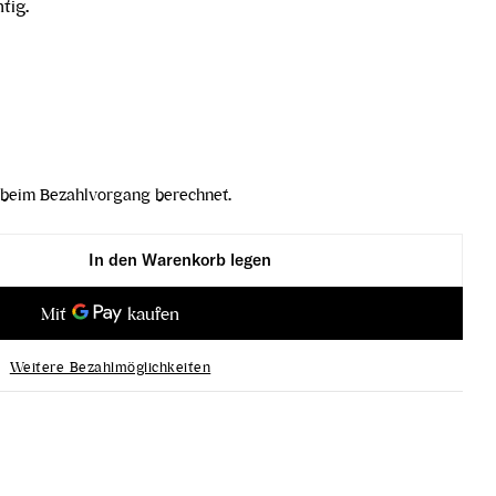
tig.
beim Bezahlvorgang berechnet.
In den Warenkorb legen
 Unique AOC Graubünden 2023 verringern
ardonnay Unique AOC Graubünden 2023 erhöhen
Weitere Bezahlmöglichkeiten