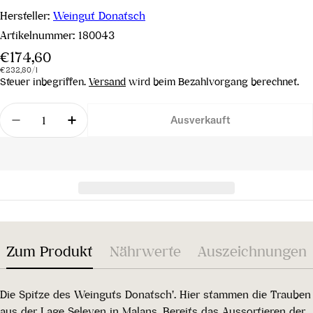
Hersteller:
Weingut Donatsch
Artikelnummer:
180043
Regulärer
€174,60
Stückpreis
pro
Preis
€232,80
/
l
Steuer inbegriffen.
Versand
wird beim Bezahlvorgang berechnet.
Menge
Ausverkauft
Menge für Pinot Noir Unique AOC Graubünden 20
Menge für Pinot Noir Unique AOC Grau
Zum Produkt
Nährwerte
Auszeichnungen
Die Spitze des Weinguts Donatsch'. Hier stammen die Trauben
aus der Lage Seleven in Malans. Bereits das Aussortieren der