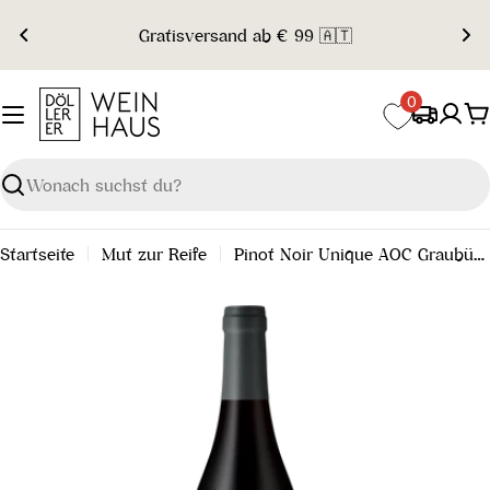
Zum
Gratisversand ab € 99 🇦🇹
Inhalt
springen
0
W
Suchen
Startseite
Mut zur Reife
Pinot Noir Unique AOC Graubünden 2020