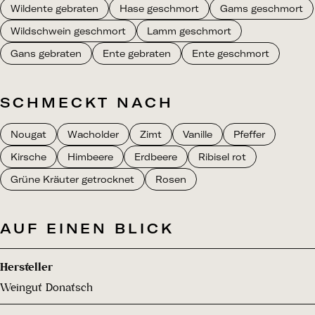
Wildente gebraten
Hase geschmort
Gams geschmort
Wildschwein geschmort
Lamm geschmort
Gans gebraten
Ente gebraten
Ente geschmort
SCHMECKT NACH
Nougat
Wacholder
Zimt
Vanille
Pfeffer
Kirsche
Himbeere
Erdbeere
Ribisel rot
Grüne Kräuter getrocknet
Rosen
AUF EINEN BLICK
Hersteller
Weingut Donatsch