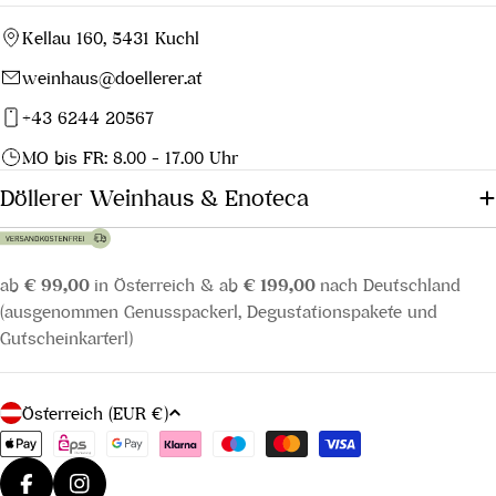
Kellau 160, 5431 Kuchl
weinhaus@doellerer.at
+43 6244 20567
MO bis FR: 8.00 - 17.00 Uhr
Döllerer Weinhaus & Enoteca
ab
€ 99,00
in Österreich & ab
€ 199,00
nach Deutschland
(ausgenommen Genusspackerl, Degustationspakete und
Gutscheinkarterl)
L
Österreich (EUR €)
a
Zahlungsmethoden
n