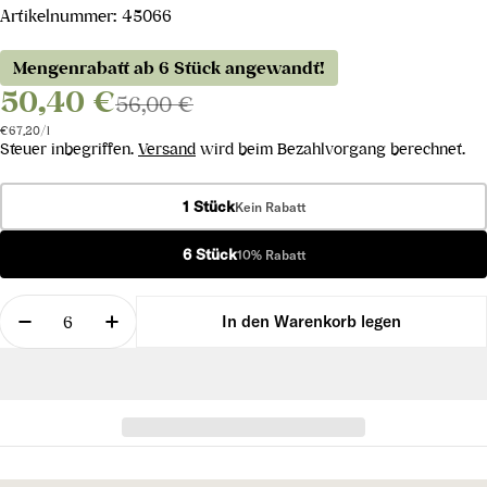
Artikelnummer:
45066
Mengenrabatt ab 6 Stück angewandt!
50,40 €
56,00 €
Stückpreis
pro
€67,20
/
l
Steuer inbegriffen.
Versand
wird beim Bezahlvorgang berechnet.
1 Stück
Kein Rabatt
6 Stück
10% Rabatt
Menge
In den Warenkorb legen
Menge für Rosé des Riceys La Forêt 2022 verringe
Menge für Rosé des Riceys La Forêt 202