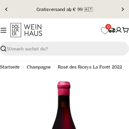
Zum
Gratisversand ab € 99 🇦🇹
Inhalt
springen
0
W
Suchen
Startseite
Champagne
Rosé des Riceys La Forêt 2022