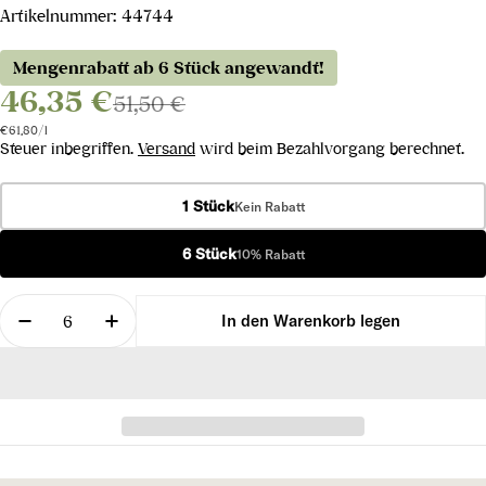
Artikelnummer:
44744
Mengenrabatt ab 6 Stück angewandt!
46,35 €
51,50 €
Stückpreis
pro
€61,80
/
l
Steuer inbegriffen.
Versand
wird beim Bezahlvorgang berechnet.
1 Stück
Kein Rabatt
6 Stück
10% Rabatt
Menge
In den Warenkorb legen
Menge für Champagne Expression 1er Cru Brut ver
Menge für Champagne Expression 1er Cr