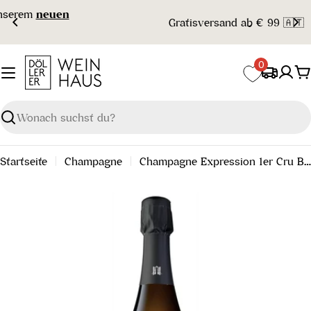
Zum
Gratisversand ab € 99 🇦🇹
Inhalt
springen
0
W
Suchen
Startseite
Champagne
Champagne Expression 1er Cru Brut