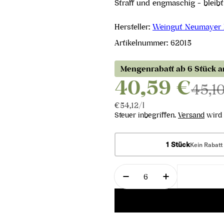
Straff und engmaschig - bleibt
Hersteller:
Weingut Neumayer
Artikelnummer:
62015
Mengenrabatt ab 6 Stück 
40,59 €
45,1
Stückpreis
pro
€54,12
/
l
Steuer inbegriffen.
Versand
wird 
1 Stück
Kein Rabatt
Menge
Menge für Grüner Veltl
Menge für Grü