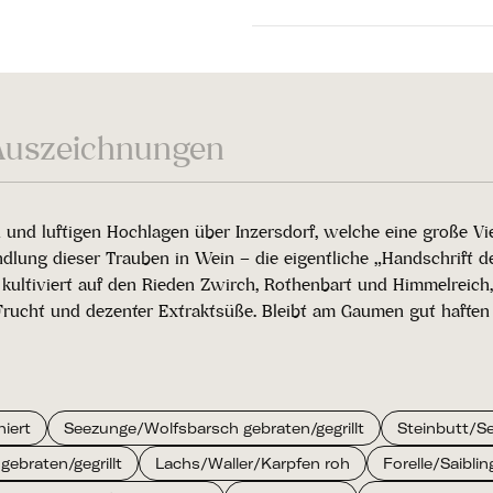
Auszeichnungen
nd luftigen Hochlagen über Inzersdorf, welche eine große Vie
lung dieser Trauben in Wein – die eigentliche „Handschrift des
ultiviert auf den Rieden Zwirch, Rothenbart und Himmelreich,
rucht und dezenter Extraktsüße. Bleibt am Gaumen gut haften u
iert
Seezunge/Wolfsbarsch gebraten/gegrillt
Steinbutt/Se
gebraten/gegrillt
Lachs/Waller/Karpfen roh
Forelle/Saiblin