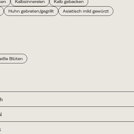
ken
Kalbsinnereien
Kalb gebacken
Huhn gebraten/gegrillt
Asiatisch mild gewürzt
eiße Blüten
ch
l
k