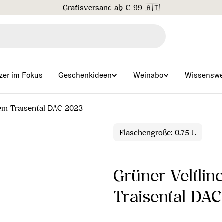
Gratisversand ab € 99 🇦🇹
zer im Fokus
Geschenkideen
Weinabo
Wissenswe
ein Traisental DAC 2023
Flaschengröße: 0.75 L
Grüner Veltlin
Traisental DA