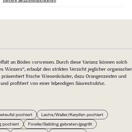
Weitere Bezahlmöglichkeiten
lfalt an Böden vorweisen. Durch diese Varianz können solch
 Winzers“, erlaubt den strikten Verzicht jeglicher organischer
 präsentiert frische Wiesenkräuter, dazu Orangenzesten und
nd profitiert von einer lebendigen Säurestruktur.
eteufel pochiert
Lachs/Waller/Karpfen pochiert
g pochiert
Forelle/Saibling gebraten/gegrillt