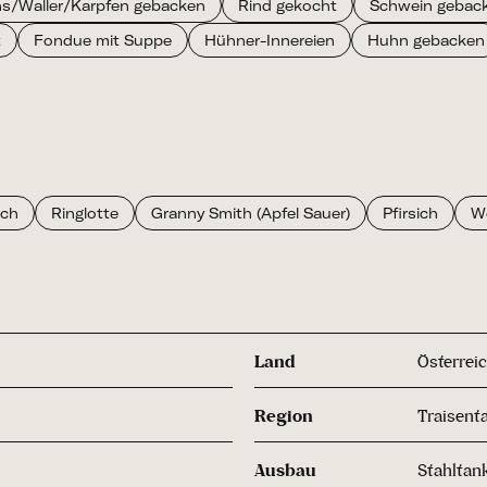
s/Waller/Karpfen gebacken
Rind gekocht
Schwein gebac
t
Fondue mit Suppe
Hühner-Innereien
Huhn gebacken
ich
Ringlotte
Granny Smith (Apfel Sauer)
Pfirsich
W
Land
Österrei
Region
Traisenta
Ausbau
Stahltan