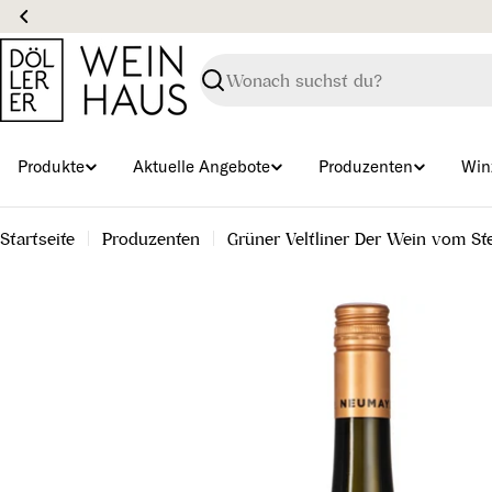
Zum
Inhalt
springen
Suchen
Produkte
Aktuelle Angebote
Produzenten
Win
Startseite
Produzenten
Grüner Veltliner Der Wein vom St