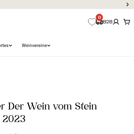
0
B2B
Wa
rtes
Weinvereine
er Der Wein vom Stein
C 2023