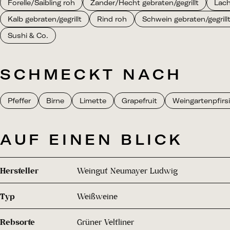
Forelle/Saibling roh
Zander/Hecht gebraten/gegrillt
Lach
Kalb gebraten/gegrillt
Rind roh
Schwein gebraten/gegrill
Sushi & Co.
SCHMECKT NACH
Pfeffer
Birne
Limette
Grapefruit
Weingartenpfirs
AUF EINEN BLICK
Hersteller
Weingut Neumayer Ludwig
Typ
Weißweine
Rebsorte
Grüner Veltliner