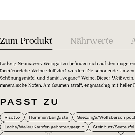
Zum Produkt
Nährwerte
Ludwig Neumayers Weingärten befinden sich auf den mageren u
facettenreiche Weine vinifiziert werden. Die schonende Umwand
Schönungsmittel und damit „vegane“ Weine. Dieser Weißwein, k
mineralische Noten. Am Gaumen straff, engmaschig mit heller F
PASST ZU
Risotto
Hummer/Languste
Seezunge/Wolfsbarsch poch
Lachs/Waller/Karpfen gebraten/gegrillt
Steinbutt/Seeteufel 