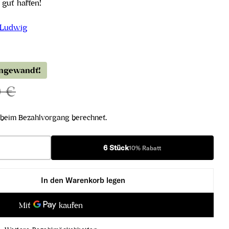
 gut haften!
 Ludwig
angewandt!
0 €
beim Bezahlvorgang berechnet.
6 Stück
10% Rabatt
In den Warenkorb legen
iner Der Wein vom Stein Traisental DAC 2023 verring
ner Veltliner Der Wein vom Stein Traisental DAC 20