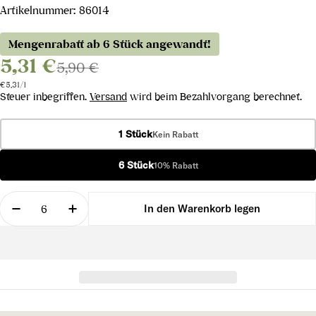
Artikelnummer:
86014
Mengenrabatt ab 6 Stück angewandt!
5,31 €
5,90 €
Stückpreis
pro
€5,31
/
l
Steuer inbegriffen.
Versand
wird beim Bezahlvorgang berechnet.
1 Stück
Kein Rabatt
6 Stück
10% Rabatt
Menge
In den Warenkorb legen
Menge für Zweigelt Landwein verringern
Menge für Zweigelt Landwein erhöhen