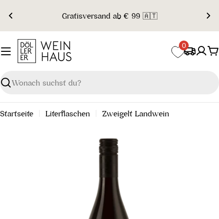
Zum
Gratisversand ab € 99 🇦🇹
Inhalt
springen
0
W
Suchen
Startseite
Literflaschen
Zweigelt Landwein