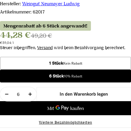
Hersteller:
Weingut Neumayer Ludwig
Artikelnummer:
62017
Mengenrabatt ab 6 Stück angewandt!
44,28 €
49,20 €
Stückpreis
pro
€59,04
/
l
Steuer inbegriffen.
Versand
wird beim Bezahlvorgang berechnet.
1 Stück
Kein Rabatt
6 Stück
10% Rabatt
Menge
In den Warenkorb legen
Menge für Riesling Der Wein vom Stein Traisental
Menge für Riesling Der Wein vom Stein 
Weitere Bezahlmöglichkeiten