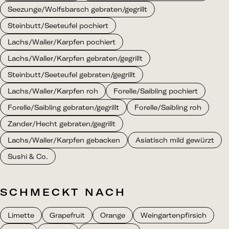
Seezunge/Wolfsbarsch gebraten/gegrillt
Steinbutt/Seeteufel pochiert
Lachs/Waller/Karpfen pochiert
Lachs/Waller/Karpfen gebraten/gegrillt
Steinbutt/Seeteufel gebraten/gegrillt
Lachs/Waller/Karpfen roh
Forelle/Saibling pochiert
Forelle/Saibling gebraten/gegrillt
Forelle/Saibling roh
Zander/Hecht gebraten/gegrillt
Lachs/Waller/Karpfen gebacken
Asiatisch mild gewürzt
Sushi & Co.
SCHMECKT NACH
Limette
Grapefruit
Orange
Weingartenpfirsich