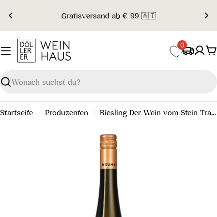
Zum
Gratisversand ab € 99 🇦🇹
Inhalt
springen
0
W
Suchen
Startseite
Produzenten
Riesling Der Wein vom Stein Traisental DAC 2023