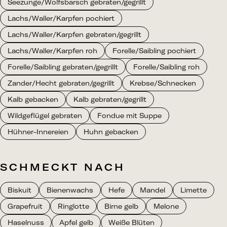
Seezunge/Wolfsbarsch gebraten/gegrillt
Lachs/Waller/Karpfen pochiert
Lachs/Waller/Karpfen gebraten/gegrillt
Lachs/Waller/Karpfen roh
Forelle/Saibling pochiert
Forelle/Saibling gebraten/gegrillt
Forelle/Saibling roh
Zander/Hecht gebraten/gegrillt
Krebse/Schnecken
Kalb gebacken
Kalb gebraten/gegrillt
Wildgeflügel gebraten
Fondue mit Suppe
Hühner-Innereien
Huhn gebacken
SCHMECKT NACH
Biskuit
Bienenwachs
Hefe
Mandel
Limette
Grapefruit
Ringlotte
Birne gelb
Melone
Haselnuss
Apfel gelb
Weiße Blüten