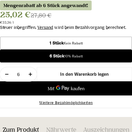
Mengenrabatt ab 6 Stück angewandt!
25,02 €
27,80 €
Stückpreis
pro
€33,36
/
l
Steuer inbegriffen.
Versand
wird beim Bezahlvorgang berechnet.
1 Stück
Kein Rabatt
6 Stück
10% Rabatt
Menge
In den Warenkorb legen
Menge für Tradition Pinot &amp; Chardonnay Sekt
Menge für Tradition Pinot &amp; Chardo
Weitere Bezahlmöglichkeiten
Zum Produkt
Nährwerte
Auszeichnungen