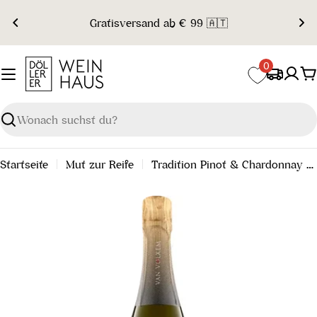
Zum
Gratisversand ab € 99 🇦🇹
Inhalt
springen
0
W
Suchen
Startseite
Mut zur Reife
Tradition Pinot & Chardonnay Sekt Brut