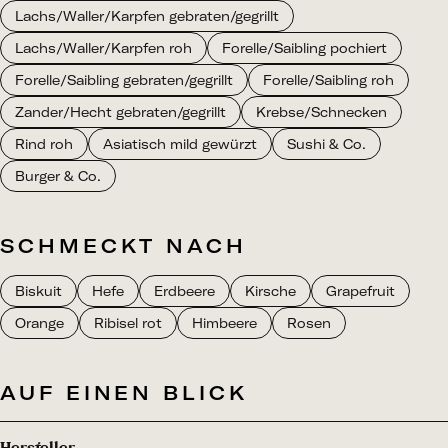
Lachs/Waller/Karpfen gebraten/gegrillt
Lachs/Waller/Karpfen roh
Forelle/Saibling pochiert
Forelle/Saibling gebraten/gegrillt
Forelle/Saibling roh
Zander/Hecht gebraten/gegrillt
Krebse/Schnecken
Rind roh
Asiatisch mild gewürzt
Sushi & Co.
Burger & Co.
SCHMECKT NACH
Biskuit
Hefe
Erdbeere
Kirsche
Grapefruit
Orange
Ribisel rot
Himbeere
Rosen
AUF EINEN BLICK
Hersteller