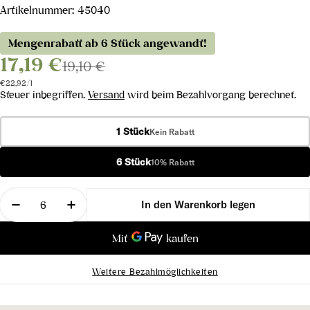
Artikelnummer:
45040
Mengenrabatt ab 6 Stück angewandt!
17,19 €
19,10 €
Stückpreis
pro
€22,92
/
l
Steuer inbegriffen.
Versand
wird beim Bezahlvorgang berechnet.
1 Stück
Kein Rabatt
6 Stück
10% Rabatt
Menge
In den Warenkorb legen
Menge für Sekt Rosé Brut Reserve 2021 verringern
Menge für Sekt Rosé Brut Reserve 2021 
Weitere Bezahlmöglichkeiten