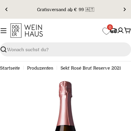
Zum
Gratisversand ab € 99 🇦🇹
Inhalt
springen
0
W
Suchen
Startseite
Produzenten
Sekt Rosé Brut Reserve 2021