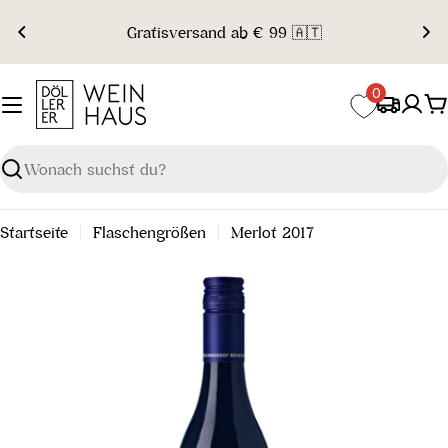
Zum
Gratisversand ab € 99 🇦🇹
Inhalt
springen
0
W
Suchen
Startseite
Flaschengrößen
Merlot 2017