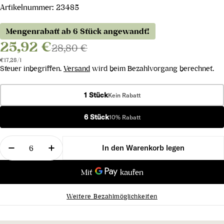
Artikelnummer:
23485
Mengenrabatt ab 6 Stück angewandt!
25,92 €
28,80 €
Stückpreis
pro
€17,28
/
l
Steuer inbegriffen.
Versand
wird beim Bezahlvorgang berechnet.
1 Stück
Kein Rabatt
6 Stück
10% Rabatt
Menge
In den Warenkorb legen
Menge für Merlot 2017 verringern
Menge für Merlot 2017 erhöhen
Weitere Bezahlmöglichkeiten