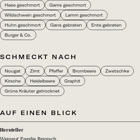
Hase geschmort
Gams geschmort
Wildschwein geschmort
Lamm geschmort
Huhn geschmort
Gans gebraten
Ente gebraten
Burger & Co.
SCHMECKT NACH
Nougat
Zimt
Pfeffer
Brombeere
Zwetschke
Kirsche
Heidelbeere
Graphit
Grüne Kräuter getrocknet
AUF EINEN BLICK
Hersteller
Weingut Familie Reinisch